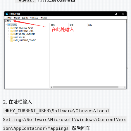
2. 在址栏输入
HKEY_CURRENT_USER\Software\Classes\Local
Settings\Software\Microsoft\Windows\CurrentVers
然后回车
ion\AppContainer\Mappings