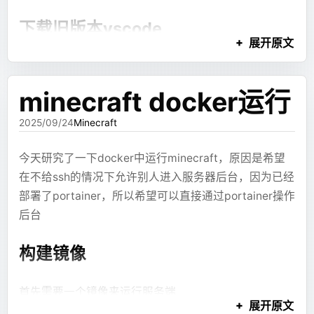
gosu
 mc
 code-server
 --bind-addr
 0.0.0.0:8080
 
流程。
如果一个object还被其他object引用，
境变量中的SERVER_NAME一致，并在目录下添加
CODE_SERVER_PID
=
$!
下载旧版本vscode
则不纳入计算
echo
 "code-server started with PID 
$CODE_SERV
总结
于是后面加了 review + fix。
start.sh 以及其他服务器文件，对应compose中定义的
展开原文
找到保留大小最大的几个对象，通过引
启动指令
# 等待 code-server 进程或收到的信号。
因为我需要多版本共存，所以需要一个免安装的版本，
review + fix 也救不了所有问题
用树找到持有这些对象的实例
模块拆分解耦是好文明，在这种场景下直接禁用不
# 这一行是保持 start.sh 脚本存活的关键，以监听信
避免他和现有版本产生冲突
浅层(Shallow)是这个对象本身占用的内存，
minecraft docker运行
用的模块也不影响项目启动
wait
 $CODE_SERVER_PID
一般只有数组的浅层大小会很大
当时的思路是：既然模型第一次生成容易错，那就让
首先在
faq
中找到下载地址的格式，然后填入对应的版本
在bean初始化里写逻辑是坏文明，遇到一个上游
2025/09/24
Minecraft
# 如果 code-server 意外退出，则执行优雅关闭流程
reviewer 针对特定方向并行检查，最后由 fixer 统一用
依赖的组件，自己封装了一层
graceful_shutdown
修改方法逻辑
https://update.code.visualstudio.com/{version}/w
行级补丁修复。
今天研究了一下docker中运行minecraft，原因是希望
XxlJobSpringExecutor，还把class设置成
in32-x64-archive/stable
在不给ssh的情况下允许别人进入服务器后台，因为已经
package-private，导致不加载该模块就无法正常
检查方向大概有：
jad --source-only
部署了portainer，所以希望可以直接通过portainer操作
初始化xxljob
运行
然后就可以直接访问了
com.example.demo.UserController >
XJSX 语法是否合法。
后台
添加 --
/tmp/UserController.java
ref 有没有被 JSX 引用。
如果下载之后直接运行，会直接使用当前用户目录下的
构建镜像
lineNumber=false 不显示行号 -d dump文件到目
图表配置是否能渲染。
缓存，比如插件啥的，可能会产生冲突，所以需要指定
录
组件是否存在。
各种目录，我直接给出启动脚本
编辑补全逻辑
首先需要一个镜像来运行服务端
布局和证据链是否合理。
展开原文
编译成
mc /tmp/UserController.java -d /tmp