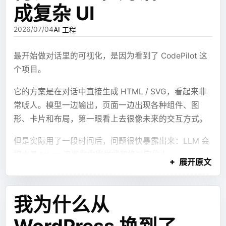
成复杂 UI
2026/07/04
AI 工程
最开始做对话里的可视化，是因为看到了 CodePilot 这
个项目。
它的方案是在对话中直接生成 HTML / SVG，看起来非
常唬人。模型一边输出，页面一边出现各种组件、图
形、卡片和布局，第一眼看上去很像未来的交互方式。
但是实际用了一段时间后，问题很快暴露出来：LLM 会
把大量 token 浪费在内嵌样式和绝对定位上。
展开原文
它会不停写
之类的
style="left: 32px; top: 18px"
东西，还会手搓一堆颜色、阴影、圆角、布局宽高。结
我为什么从
果是上下文被样式污染，生成成本变高，最后画出来的
东西还很粗糙。尤其是复杂一点的页面，实际看的时候