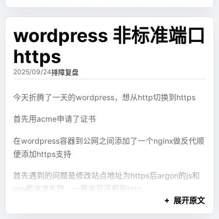
bat
一开始我选择了Alpine作为底包，然后发现这个包实在
@echo
 off
其中“图表配置是否能渲染”不是一个纯静态检查。它依
class
是太干净了，甚至用的都不是glibc，下好的预编译的
赖前端真实渲染后的错误上报：前端渲染 XJSX，
retransform
wordpress 非标准端口
set
 VSCODE_DIR
=
C:\Users\Administrator\Downloa
jdk没法跑，于是换了ubuntu
ECharts 抛错或组件异常，再把错误信息带回到 review
set
 "
VSCODE_EXECUTABLE
=
%VSCODE_DIR%
\Code.exe"
/tmp/com/example/demo/UserController.class
+ fix 链路里。
https
set
 "
USER_DATA_DIRECTORY
=
%VSCODE_DIR%
\user-pr
然后希望通过不同的目录来区分各个不同的子服，所以
热重载
set
 "
EXTENSIONS_DIR
=
%VSCODE_DIR%
\user-extensi
用环境变量+启动脚本动态选择工作目录
这个方案能修一部分问题，但并没有想象中稳定。
2025/09/24
排障复盘
查慢方法调用
start
 "VSCode Portable"
 "
%VSCODE_EXECUTABLE%
"
Dockerfile
比如一个内容块没有被 JSX 引用，正确修复方式应该是
今天折腾了一天的wordpress，想从http切换到https
修改 JSX，把这个内容块接入 UI。可是 reviewer 可能
trace com.example.demo.OrderController
用这个脚本启动则vscode会有独立的用户数据目录和插
会得出结论：这个内容块没有引用，所以应该删除。这
dockerfile
首先用acme申请了证书
# ubuntu 作为基础镜像。
添加监听
createOrder -n 1
件目录，避免和安装版本的产生冲突
样看起来“问题消失了”，实际上证据链被删掉了。
FROM
 ubuntu:24.04
指定触发次数，方法触发指定次数后
-n 1
在wordpress容器到公网之间添加了一个nginx做反代顺
再比如 fixer 修完以后，新的代码依然可能有语法错误。
自动退出，不添加则会连续监听直到ctrl c
便添加https支持
ENV
 TINI_VERSION=v0.19.0
它可能修好了一个标签，又引入了另一个括号问题。或
若入参或返回值过长可以输出到文件 文件路
ADD
 https://github.com/krallin/tini/releases/
首先遇到的问题是修改站点地址为https后argon的js和
者它为了修复图表，把配置改成一个前端仍然不能识别
RUN
 chmod +x /tini
径不能使用~ 否则会创建名为~的文件
css都请求失败，一看发现还都是http
的结构。
输出包含方法调用栈以及行号的执行耗时
展开原文
# 设置环境变量的默认值，这些值会被 docker-compos
输出的列表和Map不会展开内容，只会显示
折腾半天找不到配错的地方，最后没写过php也只能硬
还有一些幻觉问题更难处理。模型会生成不存在的代码
ENV
 SERVER_NAME=minecraft_server