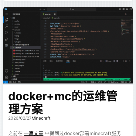
(软件)而不是个人来吸引到注意力。看到同事的经历发
    <
Text
 md
=
{refs.summary} />
现和他的想法和我的非常类似，虽然现在不想把个人推
    <
Chart
 config
=
{refs.trend} />
到台前做什么自媒体博主，但是提前做准备肯定是没错
  </
Section
>
的，看起来中年危机离得很远，实际上不早早准备，机
);
会来了也未必能抓住。
这样做的好处很明显：
同事的经历给了我很好的借鉴方向，提前建立一些个人
的技术资产，平时就持续积累，比等到要用的时候再到
样式由系统统一控制，不让模型随便发挥。
处找强太多。但是一个跑在家宽非标端口上的自建
组件能力可以被限制，减少安全风险。
WordPress 实在是上不了台面，所以开始找更好的方案
token 主要花在内容和结构上，而不是花在 CSS
上。
技术选型
docker+mc的运维管
UI 的整体风格比较稳定，不会每次回答都像换了
一个设计师。
理方案
搞一个有标准端口的博客方案很多，找个 VPS 扔上去，
或者放 GitHub Pages 之类的，或者干脆直接套
这个方向一开始效果还不错。至少比直接生成 HTML /
2026/02/27
Minecraft
Cloudflare 的代理，转发一下，但是我希望博客在国内
SVG 稳定得多，也更符合对话产品的需求。
也能正常快速访问，延迟低，也不用单独管一台服务
之前在
一篇文章
中提到过docker部署minecraft服务