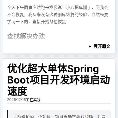
客，对于真正希望看到博客内容的人来说，有没有评论
今天下午同事突然跑来找我说不小心把库删了，问我会
bash
这些东西不一定非要等 JSX 布局完成之后才能看。只要
# ubuntu 作为基础镜像。
都不重要，之前开着评论也没有人发表什么很有价值的
不会恢复，我从来没有这种删库恢复的经验，自然是要
某个内容块生成完整，前端就可以先预览它。
FROM
 ubuntu:24.04
评论，于是决定干脆就先不做这些，先把标准端口的博
学习一下的，直接开始帮他恢复
客弄出来再说。
所以我设计了一套最小单元引用语法。模型先输出内容
# HTTP 代理
块：
查找解决办法
ENV
 HTTP_PROXY="http://172.17.0.1:7890"
既然不要动态功能，那就太简单了，直接用 Hexo 快快
# HTTPS 代理
的搭一个出来部署到 Cloudflare Pages 上，搭完之后配
展开原文
ENV
 HTTPS_PROXY="http://172.17.0.1:7890"
纯文本
被删库的机器，这儿就叫他243，243的应用和数据库在
```xjsx
置的时候发现 Hexo 很麻烦，之前博客用的主题有一个
# 针对 code-server/npm/git 等的全局代理（通常
---ref:markdown:summary---
同一个服务器上
ENV
 http_proxy="http://172.17.0.1:7890"
Hexo 版本
的也没维护了，而且如果要修改会更麻烦，
这里是一段分析摘要
优化超大单体Spring
ENV
 https_proxy="http://172.17.0.1:7890"
很多想改的地方都要通过主题和插件，改起来很绕。
首先先停止了应用防止继续写入或者丢失服务数据
ENV
 NO_PROXY="localhost,127.0.0.1,::1,10.0.0.
---ref:mermaid:flow---
Boot项目开发环境启动
检查mysql的binlog是否开启
# 时区
SHOW VARIABLES
反正现在 vibe coding 这么方便，我直接 vibe 一个得
flowchart TD
ENV
 TZ="Asia/Shanghai"
，发现是开着的
了。
LIKE 'log_bin%';
  A[开始] --> B[处理]
速度
检查binlog是否完整
发现
ls /opt/mysql/data/
```
# 配置 APT 清华源
于是按照 Astro + Cloudflare Pages 的方案快速vibe了
2025/12/15
工程实践
缺少了几乎一半的binlog，推测是开启了过期清理
COPY
 aliyun-ubuntu.sources
 /etc/apt/sources.l
一个出来，从 WordPress 把博客导了出来做成了现在的
这个时候了解服务器运维的同事提出可以问机房的
RUN
 apt-get
 update
然后最后再输出 JSX，把这些内容组装起来：
博客。
人恢复硬盘备份，并联系了相关同事
之前维护的一个项目，项目启动需要12分钟，开发