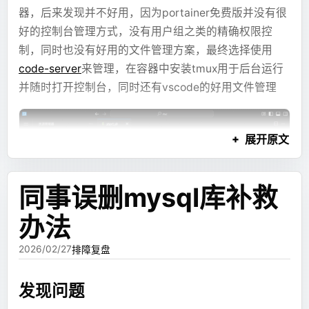
但很快又遇到了新的问题：流式输出。
器。
器，后来发现并不好用，因为portainer免费版并没有很
好的控制台管理方式，没有用户组之类的精确权限控
如果模型要先写完完整 JSX，前端才能渲染，那用户在
本来想要一个功能完整的博客，带一套后端可以有评论/
制，同时也没有好用的文件管理方案，最终选择使用
等待过程中只能看源码。这个体验不好。尤其是图表、
访问量统计之类的功能，但是这基本上就意味着要管一
code-server
来管理，在容器中安装tmux用于后台运行
流程图、长文本这些内容，本来可以先展示出来，却因
个专门的 VPS 托管网站，这就有点太麻烦了，之前家里
并随时打开控制台，同时还有vscode的好用文件管理
为布局代码还没生成完，只能等到最后。
云的服务器跑了太多服务，虱子多了不痒，债多了不
愁，多一个博客不多，少一个博客不少，就直接扔上面
于是我把内容和布局拆开了。
了，但是要单独搞一个 VPS ，专门上去维护，就很麻烦
展开原文
了。
第二版：把图表、Mermaid 和文本
但是如果只是想要评论和统计的话，用 GitHub Pages
块拆成最小引用单元
同事误删mysql库补救
之类的静态博客托管，也是有办法支持的。调研了一下
发现有Giscus，或者可以直接用 Cloudflare Pages
办法
当时比较常见的内容有三类：
Functions 做轻量级后端也可以实现。
2026/02/27
排障复盘
ECharts 图表配置。
这个时候正好在和一些朋友聊天，于是讨论了一下，发
Mermaid 流程图、时序图、关系图。
现评论之类的功能实际上并不重要，评论之类的动态功
发现问题
Dockerfile
Markdown 文本块。
能对博客来说只是锦上添花，博客最核心的点就是看博