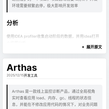
# 安装依赖
纯文本
等待了一段时间，运维同事恢复了前一天的一个备
环境需要频繁启停，极大影响开发效率
最终效果
```jsx
RUN
 DEBIAN_FRONTEND=noninteractive
 \
份到一台新机器上，这儿叫他229
return (
    apt-get
 install
 -y
 --no-install-recommend
  <Section title="处理流程">
    curl
 \
Cloudflare Pages 的 GitHub 仓库对接体验还是很好
分析
    <Text md={refs.summary} />
解决过程
    gosu
 \
的，不需要配 CI 也可以直接在推送时自动构建。而且延
    <Flowchart def={refs.flow} />
    tmux
 \
迟其实并不高，首次加载在 2s 左右就加载完了，对于一
  </Section>
    ca-certificates
 \
使用IDEA profiler收集启动阶段的数据，并用idea打开
在等待的时间里，确定了解决方案
个博客来说完全可以接受。
);
    iputils-ping
 \
火焰图分析
```
    wget
 \
展开原文
检查两个服务器的binlog id差异
未来如果需要评论，大概会考虑 Pages Functions +
    zip
 \
发现启动时间大部分都消耗在注入Autowired资源以及
在243上找到最新的删库的binlog id
D1/KV，看起来免费额度拿来做这些功能是足够的。
    unzip
 \
创建Aop切面
这样流式体验就好很多。文本块、图表、Mermaid 都可
    locales
 \
在229上找到最新的binlog id
Arthas
以逐步出现，最后 JSX 只负责布局。
start.sh
    && 
rm
 -rf
 /var/lib/apt/lists/
*
同时整理了项目的模块发现开发环境下有一部分是不常
在243生成两个binlog id中间差异的sql文件
2025/12/15
开发工具
用的
但继续跑下去，又发现另一个问题：并不是所有内容都
将sql文件scp到229服务器上
# 设置编码
bash
#!/bin/bash
应该进入这套协议。
229服务器的mysql执行sql补全缺失的数据
RUN
 locale-gen
 en_US.UTF-8
 && 
update-locale
 L
set
 -e
优化方案
Arthas 是一款线上监控诊断产品，通过全局视角
有些回答就是普通 Markdown。比如解释一个问题、列
其中第二步可以在等待的时候完成
# code-server
实时查看应用 load、内存、gc、线程的状态信
# 检查环境变量是否已设置
几个步骤、写一个结论，根本不需要组件系统。如果强
RUN
 curl
 -fsSL
 https://code-server.dev/instal
息，并能在不修改应用代码的情况下，对业务问题
首先是修改pom使开发环境不加载不常用的模块，启动
if
 [ 
-z
 "
$SERVER_NAME
"
 ]; 
then
检查binlog的脚本 - 243
行让模型都走 JSX，就会把简单问题复杂化。