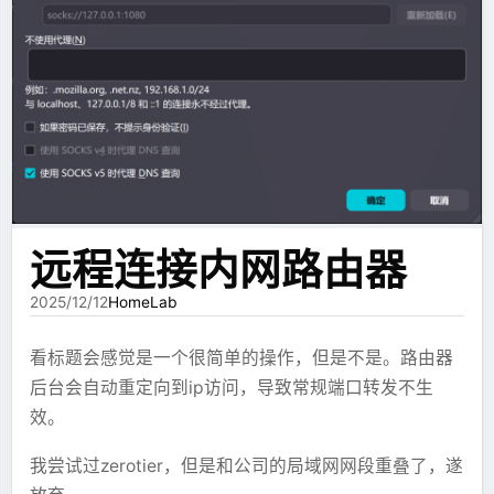
# at 1074009846
Arthas 作为观察者永远不会暂停正在运行的线
    }
        tmux
 send-keys
 -t
 mc
 'stop'
 C-m
XJSX 跑起来后，确实能做出一些不错的效果。但随着
#260227 10:39:55 server id 1  end_log_pos 107
程。
    if (!file.name.endsWith("
.java
")) {
使用次数变多，错误率也开始变得明显。
SET
 @@SESSION.GTID_NEXT=
 'AUTOMATIC'
 /
*
 added
        return
        # 等待 MC Server 进程退出。mc-server-
DELIMITER
 ;
Arthas官方文档
    }
        # 我们可以等待 tmux session 消失，表示 mc
最容易理解的问题是语法错误。模型会少写一个括号，
# End of log file
    // println("
scan ${file.name}
")
        TIMEOUT
=
60
少闭合一个标签，或者生成一个不存在的组件。比如系
/*!50003
 SET
 COMPLETION_TYPE=@OLD_COMPLETION_
aliyun-ubuntu.sources
    // 找到所有autowired
        COUNT
=
0
/*!50530
 SET
 @@SESSION.PSEUDO_SLAVE_MODE=0
*
/
;
统里只有
，它可能写成
；系
Flowchart
MermaidChart
查cpu高占用
    val autowiredList = mutableListOf<String>
        while
 tmux
 has-session
 -t
 mc
 2>
/dev/n
统里要求
，它可能写成
---ref:charts:userdata---
-
    var nextIsAutowired = false
            echo
 "Waiting for Minecraft serve
yaml
Types
: 
deb
。
--ref:data:userdata---
    val lines = file.readLines().filter { it.
            sleep
 1
在243生成差异sql
查看占用最高的线程
dashboard
URIs
: 
http://mirrors.aliyun.com/ubuntu
    for
 (line in lines) {
            COUNT
=
$((
COUNT
 +
 1
))
远程连接内网路由器
Suites
: 
noble noble-updates noble-backports
查看占用高的线程及其堆栈
这类问题看起来可以靠提示词解决，但实际只能缓解，
thread -n 3
        if
 (line.
trim
().run{ 
startsWith
(
"@Aut
        done
纯文本
Components
: 
main restricted universe multiver
mysqlbinlog --no-defaults --database=laborato
不能根治。
2025/12/12
HomeLab
            nextIsAutowired 
=
 true
Signed-By
: 
/usr/share/keyrings/ubuntu-archive
查内存高占用
        }
        if
 [ $COUNT 
-eq
 $TIMEOUT ]; 
then
更麻烦的是代码块边界问题。
        if
 (nextIsAutowired) {
            echo
 "WARNING: Minecraft server d
看标题会感觉是一个很简单的操作，但是不是。路由器
恢复sql
            val result 
=
 autowiredPattern.
fin
            tmux
 kill-session
 -t
 mc
 2>
/dev/nu
后台会自动重定向到ip访问，导致常规端口转发不生
docker-compose.yml 使用示例(此处的镜像是本地构建
oom崩溃的情况无法处理，需要
-
XJSX 本身在 Markdown 代码块里，但 XJSX 内部又可
            if
 (result 
!=
 null
) autowiredList
        else
效。
的)
bash
XX:+HeapDumpOnOutOfMemoryError
能包含 Markdown 内容。只要内部 Markdown 里也出
            nextIsAutowired 
=
 false
            echo
 "Minecraft server stopped su
# 登录sql
            continue
        fi
mysql
 -u
 root
 -p
现同样数量的反引号，外层代码块就会被提前结束。这
-XX:HeapDumpPath=/tmp/heapdump.hprof
我尝试过zerotier，但是和公司的局域网网段重叠了，遂
yaml
此时启动速度依然很慢，于是使用
        }
    else
lazy-
# 执行文件 (1.5G的all.sql最终执行了十几分钟，服
services
:
个问题非常烦，因为它不是业务逻辑错，而是
指定dump文件位置