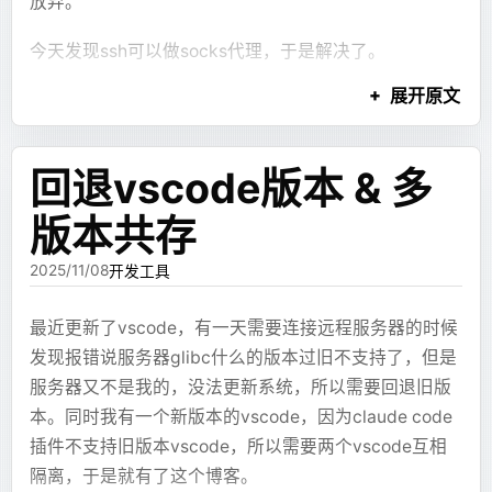
放弃。
    }
        echo
 "Minecraft server tmux session n
source
 /home/all.sql
的方案，环境变量中添加
  velocity
:
initialization
Markdown 本身没写对。
进程还活着才可以分析
    if
 (autowiredList.
isEmpty
()) 
return
    fi
    image
: 
minecraft-universal:1.5
spring.main.lazy-initialization=true
今天发现ssh可以做socks代理，于是解决了。
先fullGc一次
vmtool --action forceGc
    // 查询没有使用的autowired
    container_name
: 
velocity
我调了很久提示词，要求模型内部不要输出同级别反引
最终效果
    val filePath 
=
 file.absolutePath
    # 停止 code-server (exec 后的 code-
查看Memory
    hostname
: 
velocity
展开原文
但是所有bean都懒加载会导致一部分模块出错最终导致
dashboard
ssh指令
打开
ssh -D 1080 -N -q user@host -p port
号，也在前端做了兜底修复，才勉强把“代码块提前结
        .
replace
(
"
\\
"
, 
"/"
)
    # 我们这里不需要手动杀死 code-server，因为 
    environment
:
启动失败，于是添加filter
查看是
jmap -histo:live <pid> | head -n 20
一个socks代理
束”的问题压下去。但这类修复很脆弱，因为模型只要换
        .
substringAfter
(
"src/main/java/"
)
    # 退出脚本，允许 Tini 干净地清理进程
      SERVER_NAME
: 
"velocity"
在下班前恢复完成数据库并准时下班🎉🎉🎉
否有大量自定义对象 一般排名靠前的都是java的
一种写法，问题又会回来。
        .
replace
(
"/"
, 
"."
)
    exit
 0
      START_CMD
: 
"./start.sh"
回退vscode版本 & 多
然后下一个火狐(可以下
便携版
)
纯文本
基本类型
        .
removeSuffix
(
".java"
)
}
@Bean
      CODE_PASSWORD
: 
"<your-password>"
ps：本次行动由gemini提供技术支持😂
还有 ECharts 配置错误。模型会生成不存在的图表配置
    autowiredList.filter { varName 
->
public LazyInitializationExcludeFilter filter
    ports
:
导出文件后
版本共存
heapdump --live /tmp/dump.hprof
进入设置拉到最下面找到网络设置，配置socks代理
        lines.all { line 
->
 varName 
!
in line 
字段，或者在 dataset、encode、series 之间写出互相
# 捕获 SIGINT (Ctrl+C) 和 SIGTERM (Docker Sto
    return (beanName, beanDefinition, beanTyp
      - 
"25565:25565"
拖到idea或者mat软件分析
（别写http的）
    }.let {
trap
 'graceful_shutdown'
 SIGINT
 SIGTERM
        String className = beanType.getName()
    volumes
:
对不上的结构。前端可以做兼容，但兼容太多之后，协
2025/11/08
开发工具
在合并的路径tab中可以按照实例类型和引用
        unused 
+=
 it.map { v 
->
 filePath to v
        return className.startsWith("com.exam
      - 
/opt/java:/java:ro
议就会越来越混乱。
关系找到引用最多对象的实例
    }
echo
 Starting
 Server...
                || className.startsWith("com.
      - 
/opt/mc-velocity:/home/mc
最近更新了vscode，有一天需要连接远程服务器的时候
}
cd
 /home/mc/
$SERVER_NAME
                ;
    restart
: 
unless-stopped
在最大对象tab中可以看到对象及其引用的对
这类错误还有一个麻烦点：它不是后端拿到文本时就一
发现报错说服务器glibc什么的版本过旧不支持了，但是
gosu
 mc
 tmux
 new
 -d
 -s
 $SERVER_NAME
    };
    networks
:
定能判断出来。XJSX 的设计里，图表配置最终要交给
象的占用并层层展开查看引用关系
服务器又不是我的，没法更新系统，所以需要回退旧版
collect
(dir)
gosu
 mc
 tmux
 send-keys
 -t
 $SERVER_NAME
:0
 "
$ST
}
      - 
mc
前端组件和 ECharts 实例执行，很多问题只有真正渲染
保留(Retained)是这个对象及其引用的对象
本。同时我有一个新版本的vscode，因为claude code
File
(
"unused-autowired-${dir.name}.txt"
).
writ
      - 
web
时才会暴露。也就是说，系统必须等前端完成一次渲
层层递归加起来的总内存占用，主要看这个
echo
 Starting
 Code...
插件不支持旧版本vscode，所以需要两个vscode互相
最终启动速度从12分钟优化到最快4分钟(不启用可选的
染，再由前端把错误上报回来，后面才有机会进入修复
gosu
 mc
 sed
 -i
 "s#^password: .*#password: 
$CO
计算的是对象的独占对象的内存占用，
隔离，于是就有了这个博客。
使用时需要先在映射的目录下创建目录，目录名字和环
模块)