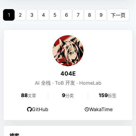
size
改代码了，在argon的functions.php里添加了以下代码
ENV
 START_CMD=
"/java/bin/java -Xms1G -Xmx1G -
块类型、组件名、组件属性。前端能做白名单校验，但
校验失败后怎么修，仍然要靠模型。模型不一定知道系
1
2
3
4
5
6
7
8
9
下一页
# 设置容器内的通用工作目录。
查方法入参返回值
javascript
统里真实存在什么。
function
 fix_output_urls
(
$buffer
) {
WORKDIR
 /${SERVER_NAME}
    return
 str_replace
(
'http://e404.top'
, 
'ht
这时候我意识到，XJSX 最大的问题不是“错误太多”，而
}
watch com.example.demo.UserService login "
# 暴露 Minecraft 服务器默认的 TCP 和 UDP 端口。
是它很难强校验。
EXPOSE
 25565
添加监听
{params, returnObj}" -n 1
function
 start_output_buffer
() {
指定触发次数，方法触发指定次数后
-n 1
它本质上仍然是一段自由生成的代码。可以做解析，可
    ob_start
(
"fix_output_urls"
);
# 将启动脚本复制到镜像中。
自动退出，不添加则会连续监听直到ctrl c
}
以做运行时限制，可以做前端兜底，可以做 reviewer 和
COPY
 start.sh /start.sh
添加
展开对象, 展开2刚好够展开Map
fixer，但很难像一个严格协议一样在生成时就把错误挡
-x 2
404E
add_action
(
'wp_loaded'
, 
'start_output_buffer'
# 授权启动脚本可执行权限。
住。
和List
AI 全栈 · ToB 开发 · HomeLab
RUN
 chmod +x /start.sh
watch com.example.demo.UserService
最后就会变成：协议看起来很强，实际很多问题只能手
88
9
159
然后就返回了正常的https地址
文章
分类
标签
login "{
# 设置入口点。tini 确保当容器收到停止信号时，能优雅地
动修。
@com.alibaba.fastjson.JSON@toJSONString
ENTRYPOINT
 [
"/tini"
, 
"--"
]
GitHub
WakaTime
但是打开管理界面的时候一直重定向到自己
这也引出了后来的 a2ui。
(params),
# 定义默认的启动命令。
又调试半天，找不到问题原因
@com.alibaba.fastjson.JSON@toJSONString
CMD
 [
"/start.sh"
]
a2ui 看起来更正确，但实际更不稳定
使用OGNL编写表达
(returnObj) }" -n 1
搜索
搜索文章