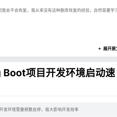
问我会不会恢复，我从来没有这种删库恢复的经验，自然是要学
能看。只要某个内容块生成完整，前端就可以先预览它。
 一个得了。
出内容块：
的方案快速vibe了一个出来，从 WordPress 把博客导了出来做成了现在的博
ntu 作为基础镜像。
buntu:24.04
数据库在同一个服务器上
展开原
P 代理
务数据
TP_PROXY="http://172.17.0.1:7890"
对接体验还是很好的，不需要配 CI 也可以直接在推送时自动构建。而且延迟其
，发现是开着的
LES LIKE 'log_bin%';
g Boot项目开发环境启动速
PS 代理
于一个博客来说完全可以接受。
发现缺少了几乎一半的binlog，推测是开启了过期清理
TPS_PROXY="http://172.17.0.1:7890"
机房的人恢复硬盘备份，并联系了相关同事
code-server/npm/git 等的全局代理（通常是小写的）
ons + D1/KV，看起来免费额度拿来做这些功能是足够的。
tp_proxy="http://172.17.0.1:7890"
一个备份到一台新机器上，这儿叫他229
tps_proxy="http://172.17.0.1:7890"
_PROXY="localhost,127.0.0.1,::1,10.0.0.0/8,172.16.0.0/12
，开发环境需要频繁启停，极大影响开发效率
="Asia/Shanghai"