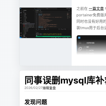
token 主要花在内容和结构上，而不是花在 
之前在
一篇文章
UI 的整体风格比较稳定，不会每次回答都
搞一个有标准端口的博客方案很多，找个 VPS 扔上去
portaine
Cloudflare 的代理，转发一下，但是我希
这个方向一开始效果还不错。至少比直接生成 HTM
同时也没有好用
装tmux用于后
本来想要一个功能完整的博客，带一套后端可以
但很快又遇到了新的问题：流式输出。
门的 VPS 托管网站，这就有点太麻烦了，之
如果模型要先写完完整 JSX，前端才能渲染，
个博客不多，少一个博客不少，就直接扔上面了，
图、长文本这些内容，本来可以先展示出来，却
但是如果只是想要评论和统计的话，用 GitHub
于是我把内容和布局拆开了。
有Giscus，或者可以直接用 Cloudflare Page
这个时候正好在和一些朋友聊天，于是讨论了一
第二版：把图表、Mermaid 
博客来说只是锦上添花，博客最核心的点就是看
同事误删mysql库
要，之前开着评论也没有人发表什么很有价值的
当时比较常见的内容有三类：
说。
2026/02/27
排障复盘
ECharts 图表配置。
既然不要动态功能，那就太简单了，直接用 Hexo 快快
发现问题
Mermaid 流程图、时序图、关系图。
时候发现 Hexo 很麻烦，之前博客用的主题有一