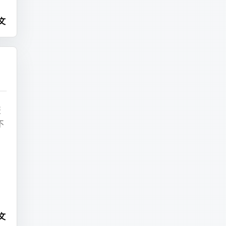
mux..."
文
r 键
同
binlog.000074 --stop-position=287225397 binlog.000075 > 
 的关闭
的
 已退出
服
不
lt
 $TIMEOUT ]; 
do
 
$TIMEOUT
 seconds)"
端
前
文
fully within 
$TIMEOUT
 seconds. Killing tmux session."