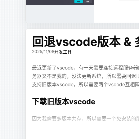
查内存高占用
      
/*!50530
 SET
 @@SESSION.PSEUDO_SLAV
    for
 (line in lines) {
然后下一个火狐(
更麻烦的是代码块边界问题。
        if
 (line.
trim
().run{ 
start
      
            nextIsAutowired 
=
 true
oom崩溃的情况无法处理，需要
-XX:+Heap
进入设置拉到最下
在243生成差异sql
XJSX 本身在 Markdown 代码块里，但 XJSX
     
        }
-XX:HeapDumpPath=/tmp/heapdump.h
     
样数量的反引号，外层代码块就会被提前结束。这个
        if
 (nextIsAutowired) {
回退vscode版本 
进程还活着才可以分析
纯文本
      
            val result 
=
 autowired
没写对。
mysqlbinlog --no-defaults --databa
            if
 (result 
!=
 null
) au
先fullGc一次
vmtool --action forceGc
2025/11/08
开发工具
     
            nextIsAutowired 
=
 fals
我调了很久提示词，要求模型内部不要输出同级别
查看Memory
dashboard
     
            continue
问题压下去。但这类修复很脆弱，因为模型只要
恢复sql
最近更新了vscode，有一天需要连接远程服务
jmap -histo:live <pid> | head -n 20
此时启动速度依然很慢，于是使用
lazy-initia
      
        }
aliyun-ubuntu.s
务器又不是我的，没法更新系统，所以需要回退旧版本
导出文
      
heapdump --live /tmp/dump.hprof
    }
initialization=true
还有 ECharts 配置错误。模型会生成不存在的图表配
bash
      
支持旧版本vscode，所以需要两个vscode
    if
 (autowiredList.
isEmpty
()) 
r
在合并的路径tab中可以按照实例类
# 登录sql
不上的结构。前端可以做兼容，但兼容太多之后
yaml
      
但是所有bean都懒加载会导致一部分模块出错最终
    // 查询没有使用的autowired
mysql
 -u
 root
 -p
在最大对象tab中可以看到对象及其
Types
:
      
    val filePath 
=
 file.absolutePa
下载旧版本vscode
# 执行文件 (1.5G的all.sql最终执
这类错误还有一个麻烦点：它不是后端拿到文本时
URIs
: 
保留(Retained)是这个对象及
      
        .
replace
(
"
\\
"
, 
"/"
)
纯文本
source
 /home/all.sql
组件和 ECharts 实例执行，很多问题只有
Suites
@Bean
计算的是对象的独占对象的内存占用
      
        .
substringAfter
(
"src/main/
Compon
端把错误上报回来，后面才有机会进入修复流程
因为我需要多版本共存，所以需要一个免安装的
public LazyInitializationExcludeFi
        .
replace
(
"/"
, 
"."
)
找到保留大小最大的几个对象，
Signed
    return (beanName, beanDefiniti
      
        .
removeSuffix
(
".java"
)
最终效果
浅层(Shallow)是这个对象本身
于是后面加了 review + fix。
首先在
faq
中找到下载地址的格式，然后填入对应
        String className = beanTyp
      
    autowiredList.filter { varName