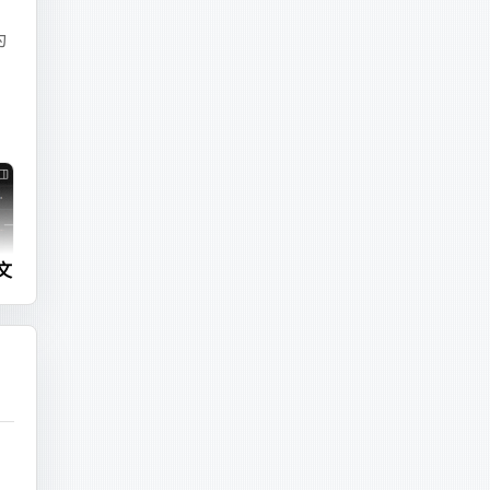
为
，
专
程
现
文
对
再
的
改