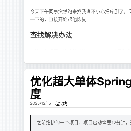
Markdown 文本块。
的地方都要通过主题和插件，改起来很绕。
今天下午同事突然跑来找我说不小心把库删了，
这些东西不一定非要等 JSX 布局完成之后才
一下的，直接开始帮他恢复
反正现在 vibe coding 这么方便，我直接 vibe
Dockerfile
所以我设计了一套最小单元引用语法。模型先输
于是按照 Astro + Cloudflare Pages 
查找解决办法
bash
客。
纯文本
# ubu
```xjsx
FROM
 u
被删库的机器，这儿就叫他243，243的应用和
最终效果
---ref:markdown:summary---
这里是一段分析摘要
# HTT
首先先停止了应用防止继续写入或者丢失服
ENV
 HT
Cloudflare Pages 的 GitHub 仓库
检查mysql的binlog是否开启
SHOW VARIAB
---ref:mermaid:flow---
优化超大单体Sprin
# HTT
实并不高，首次加载在 2s 左右就加载完了，对
检查binlog是否完整
flowchart TD
ls /opt/mysql/data/
ENV
 HT
  A[开始] --> B[处理]
这个时候了解服务器运维的同事提出可以问
度
# 针对 
未来如果需要评论，大概会考虑 Pages Functi
```
ENV
 ht
等待了一段时间，运维同事恢复了前一天的
2025/12/15
工程实践
ENV
 ht
ENV
 NO
解决过程
然后最后再输出 JSX，把这些内容组装起来：
# 时区
之前维护的一个项目，项目启动需要12分钟
ENV
 TZ
纯文本