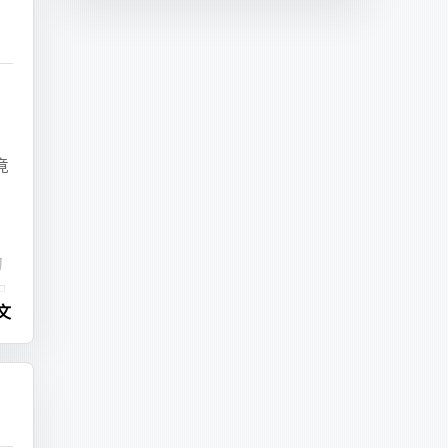
整
竟
，
的
中
文
找