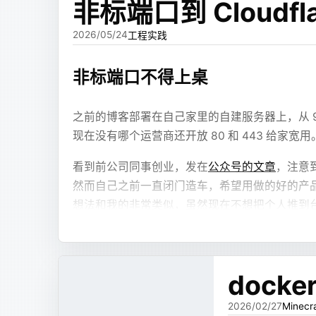
非标端口到 Cloudfla
我的第一版方案是走 JSX 组件。
2026/05/24
工程实践
系统预先提供一部分组件，比如文本、卡片、表格、
非标端口不得上桌
HTML，也不需要写一堆内嵌样式，只需要写类
jsx
之前的博客部署在自己家里的自建服务器上，从 9999 
return
 (
现在没有哪个运营商还开放 80 和 443 给家宽用
  <
Section
 title
=
"风险概览"
>
    <
Text
 md
=
{refs.summary} />
看到前公司同事创业，发在
公众号的文章
，注意
    <
Chart
 config
=
{refs.trend} />
然而自己之前一直闭门造车，希望用做的好的产品
  </
Section
>
想法和我的非常类似，虽然现在不想把个人推到
);
年危机离得很远，实际上不早早准备，机会来了
这样做的好处很明显：
同事的经历给了我很好的借鉴方向，提前建立一
强太多。但是一个跑在家宽非标端口上的自建 Wor
dock
样式由系统统一控制，不让模型随便发挥。
组件能力可以被限制，减少安全风险。
2026/02/27
Minecr
技术选型