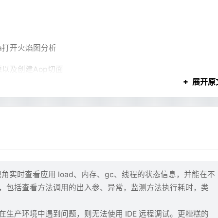
APT 清华源
liyun-ubuntu.sources
 /etc/apt/sources.list.d/
t-get
 update
dea打开火焰图分析
依赖
件
BIAN_FRONTEND=noninteractive
 \
源以及创建Aop切面
t-get
 install
 -y
 --no-install-recommends
 \
展开原
rl
 \
是不常用的
su
 \
ux
 \
d 都可以逐步出现，最后 JSX 只负责布局。
-certificates
 \
utils-ping
 \
内容都应该进入这套协议。
，启动速度快了60秒左右
et
 \
个问题、列几个步骤、写一个结论，根本不需要组件系统。如果强行
p
 \
Autowired和@Resource，并手动处理(项目代码规范不
e64-output=DECODE-ROWS  --stop-position=287225397  binlo
zip
 \
视角实时查看应用 load、内存、gc、线程的状态信息，并能在不
这样的引用)，启动速度快了30秒左右
cales
 \
，包括查看方法调用的出入参、异常，监测方法执行耗时，类
 
rm
 -rf
 /var/lib/apt/lists/
*
型明确输出：
编码
生产环境中遇到问题，则无法使用 IDE 远程调试。更糟糕的