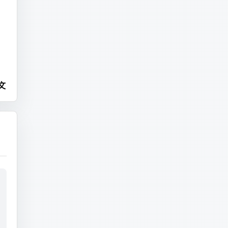
文
让
是
g.000075 | tail -n 500 > ~/tail.log