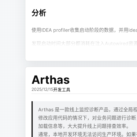
在等待的时间里，确定了解决方案
```jsx
# 配置 
return (
分析
检查两个服务器的binlog id差异
COPY
 a
  <Section title="处理流程">
RUN
 ap
在243上找到最新的删库的binlog id
    <Text md={refs.summary} />
使用IDEA profiler收集启动阶段的数据，并用i
    <Flowchart def={refs.flow} />
在229上找到最新的binlog id
# 安装
  </Section>
在243生成两个binlog id中间差异的sql文
RUN
 DE
发现启动时间大部分都消耗在注入Autowired资
);
将sql文件scp到229服务器上
    ap
```
    cu
同时整理了项目的模块发现开发环境下有一部分
229服务器的mysql执行sql补全缺失的数据
    go
    tm
这样流式体验就好很多。文本块、图表、Mermai
其中第二步可以在等待的时候完成
优化方案
Arthas
    ca
    ip
但继续跑下去，又发现另一个问题：并不是所有
检查binlog的脚本 - 243
2025/12/15
开发工具
首先是修改pom使开发环境不加载不常用的模块
    wg
有些回答就是普通 Markdown。比如解释一
    zi
纯文本
然后编写了脚本静态分析源码，收集了所有没有使用的@
mysqlbinlog --no-defaults -v --bas
    un
模型都走 JSX，就会把简单问题复杂化。
Arthas 是一款线上监控诊断产品，通过全局
很好, 不确定是否有特殊的引用, 虽然最后没发现
    lo
修改应用代码的情况下，对业务问题进行诊断
start.sh
    &&
所以我把这套语法放进了
代码块。只有模
xjsx
bash
加载信息等，大大提升线上问题排查效率。
java
# at 287225397
import
 java.io.File
bash
# 设置
通常，本地开发环境无法访问生产环境。如果在
纯文本