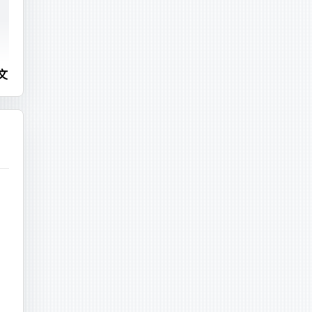
#260227 15:46:29 server id 1  end_log_pos 287225556 CRC32 0x97e6fb47 	Query	thread_id=663510	exec_time=1	error_code=0	Xid = 583720608
C_ALL=en_US.UTF-8
)
文
orrectly."
达
===
===
里
00075  pos: 4