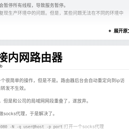
/bash
cale-gen
 en_US.UTF-8
 && 
update-locale
 LANG=en_US.UTF-8
 L
会暂停所有线程，导致服务暂停。
")
复现生产环境中的问题。但是，某些问题无法在不同的环境中
ring, String>>()
-server
510/
*
!
*
/
;
环境变量是否已设置
vate
|
public
|
protected
)\\s+\\w+\\s+(?<varName>\\w+)\\s
*
;
"
rl
 -fsSL
 https://code-server.dev/install.sh
 |
 sh
/
*
!
*
/
;
z
 "
$SERVER_NAME
"
 ]; 
then
解决问题，您将必须经历以下阶段：测试、预发，然后生产。
展开原
`
 /*
 generated
 by
 server
 *
/
ho
 "Error: SERVER_NAME environment variable is not set c
kdown 渲染。
法解决，因为一旦 JVM 重新启动，它可能无法复现，如上文
tart.sh
 /
it
 1
mod
 +x
 /start.sh
rkdown，而是给“确实需要结构化展示”的回答提供一个更强的表
解决生产问题。无需 JVM 重启，无需代码更改。 Arthas 作为
接内网路由器
ile.parentFile.resolve("
pom.xml
").exists() && return
eradd
 --shell
 /bin/bash
 -u
 1001
 -m
 mc
文件归属
{ collect(it) }
R
 /home/mc
b
-R
 mc
 /home/mc
se=laboratory ./binlog.000074 > ~/74.sql
端口
个很简单的操作，但是不是。路由器后台会自动重定向到ip访
========================================================
")) {
 8080
。但随着使用次数变多，错误率也开始变得明显。
捕获函数：用于优雅关闭 MC Server
口转发不生效。
 25565
========================================================
括号，少闭合一个标签，或者生成一个不存在的组件。比如系统
ier，但是和公司的局域网网段重叠了，遂放弃。
ul_shutdown
() {
log_pos 1074009890 CRC32 0x5b7eb4ae   Rotate to binlog.0
)
/start.sh"
]
ho
 "Caught signal. Performing graceful shutdown..."
系统里要求
，它可能写成
C'
 /
*
 added
 by
 mysqlbinlog
 *
/
 /
*
!
*
/
;
---ref:charts:userdata---
---
做socks代理，于是解决了。
tOf<String>()
 检查 tmux session 是否存在
打开一个socks代理
1080 -N -q user@host -p port
 tmux
 has-session
 -t
 mc
 2>
/dev/null
; 
then
COMPLETION_TYPE
*
/
;
缓解，不能根治。
ilter { it.startsWith("
//") }