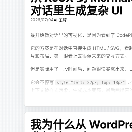
对话里生成复杂 UI
2026/07/04
AI 工程
最开始做对话里的可视化，是因为看到了 CodePil
它的方案是在对话中直接生成 HTML / SV
片和布局，第一眼看上去很像未来的交互方式。
但是实际用了一段时间后，问题很快暴露出来：LLM
它会不停写
之
style="left: 32px; top: 18px"
上下文被样式污染，生成成本变高，最后画出来
能看出有地方做的没对上。
这件事让我产生了一个想法：既然 LLM 不擅
我为什么从 WordPr
第一版：让模型写 JSX，而不是 