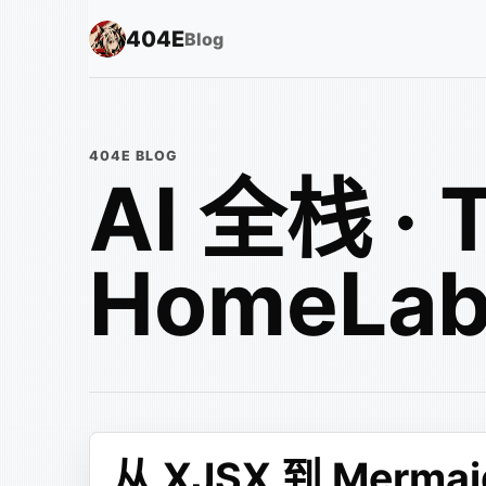
404E
Blog
404E BLOG
AI 全栈 · 
HomeLa
从 XJSX 到 Mer