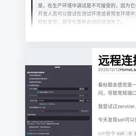
#!/bin
```xjsx
RUN
 lo
是，在生产环境中调试是不可接受的，因为它
use
 `
laboratory
`
/*!*/
;
set
 -e
val dir = File("/path/to/a/project
...
开发人员可以尝试在测试环境或者预发环境中
SET
 TIMESTAMP=1772178389/
*
!
*
/
;
val unused = mutableListOf<Pair<St
```
# code
SET
 @@session.pseudo_thread_id=663
轻松复现，甚至在重新启动后就消失了。
# 检查
val autowiredPattern = Regex("(
pri
RUN
 cu
SET
 @@session.foreign_key_checks=0
if
 [ 
-
如果您正在考虑在代码中添加一些日志以帮助
DROP
 TABLE
 IF
 EXISTS
 `
assay_report
    ec
前端才会按 XJSX 解析。其他内容仍然按普通 Mar
fun collect(file: File) {
这种方法效率低下，更糟糕的是，该问题可能无
COPY
 s
    ex
    if (file.isDirectory) {
RUN
 ch
所述。
这就是 XJSX 的第一阶段：它不是为了替代 Ma
fi
        // 忽略编译产物
Arthas 旨在解决这些问题。开发人员可以在线
检查binlog的脚本 - 229
远程连
方式。
        file.name == "
target
" && f
RUN
 us
观察者永远不会暂停正在运行的线程。
# 修正
        file.listFiles()?.forEach 
WORKDI
2025/12/12
HomeLa
纯文本
chown
 
        return
问题开始变多
mysqlbinlog --no-defaults --databa
Arthas官方文档
    }
# 暴露
看标题会感觉是一
# ====
    if (!file.name.endsWith("
.java
EXPOSE
XJSX 跑起来后，确实能做出一些不错的效果
# 信号
问，导致常规端
        return
bash
EXPOSE
查cpu高占用
# ====
# at 1074009846
    }
最容易理解的问题是语法错误。模型会少写一个
我尝试过zerot
gracef
#260227 10:39:55 server id 1  end_
    // println("
scan ${file.name}
"
CMD
 [
"
    ec
只有
，它可能写成
；
SET
 @@SESSION.GTID_NEXT=
 'AUTOMATI
Flowchart
MermaidChart
    // 找到所有autowired
查看占用最高的线程
dashboard
今天发现ssh可以
DELIMITER
 ;
    val autowiredList = mutableLis
。
ref:data:userdata---
查看占用高的线程及其堆栈
thread -n 3
    #
# End of log file
    var nextIsAutowired = false
ssh指令
ssh -D 
    if
/*!50003
 SET
 COMPLETION_TYPE=@OLD_
这类问题看起来可以靠提示词解决，但实际只能
    val lines = file.readLines().f