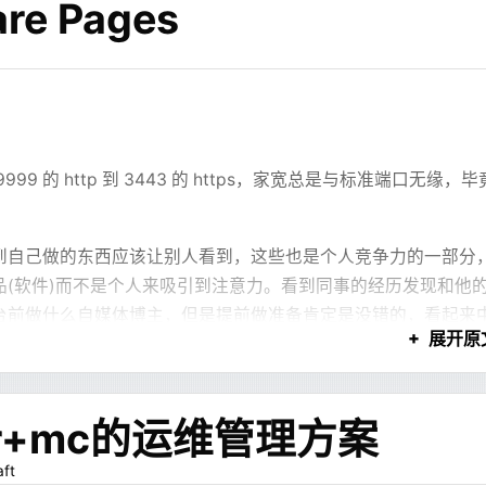
re Pages
图表、Mermaid、分栏、区块之类的东西。LLM 不需要写完
似这样的结构：
的 http 到 3443 的 https，家宽总是与标准端口无缘，毕
。
到自己做的东西应该让别人看到，这些也是个人竞争力的一部分
(软件)而不是个人来吸引到注意力。看到同事的经历发现和他
台前做什么自媒体博主，但是提前做准备肯定是没错的，看起来
展开原
也未必能抓住。
些个人的技术资产，平时就持续积累，比等到要用的时候再到处
dPress 实在是上不了台面，所以开始找更好的方案
er+mc的运维管理方案
aft