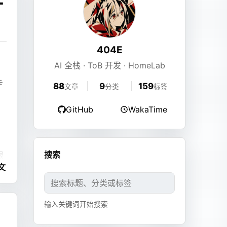
404E
AI 全栈 · ToB 开发 · HomeLab
卡
88
9
159
文章
分类
标签
GitHub
WakaTime
是
搜索
眼
文
输入关键词开始搜索