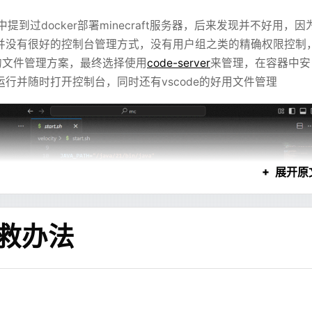
CSS 上。
中提到过docker部署minecraft服务器，后来发现并不好用，因
像换了一个设计师。
，或者放 GitHub Pages 之类的，或者干脆直接套
r免费版并没有很好的控制台管理方式，没有用户组之类的精确权限控制
望博客在国内也能正常快速访问，延迟低，也不用单独管一台服务器。
L / SVG 稳定得多，也更符合对话产品的需求。
的文件管理方案，最终选择使用
code-server
来管理，在容器中安
台运行并随时打开控制台，同时还有vscode的好用文件管理
有评论/访问量统计之类的功能，但是这基本上就意味着要管一个
前家里云的服务器跑了太多服务，虱子多了不痒，债多了不愁，多一
那用户在等待过程中只能看源码。这个体验不好。尤其是图表、流
但是要单独搞一个 VPS ，专门上去维护，就很麻烦了。
因为布局代码还没生成完，只能等到最后。
 Pages 之类的静态博客托管，也是有办法支持的。调研了一下发
展开原
s Functions 做轻量级后端也可以实现。
下，发现评论之类的功能实际上并不重要，评论之类的动态功能
和文本块拆成最小引用单元
博客，对于真正希望看到博客内容的人来说，有没有评论都不重
补救办法
评论，于是决定干脆就先不做这些，先把标准端口的博客弄出来
的搭一个出来部署到 Cloudflare Pages 上，搭完之后配置
个
Hexo 版本
的也没维护了，而且如果要修改会更麻烦，很多想