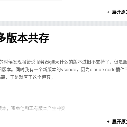
  echo
 "Sending 'stop' command to Minecraft server via t
E_MODE=0
*
/
;
可以下
便携版
)
展开原
sWith
(
"@Autowired"
) 
||
 startsWith
(
"@Resource"
) }) {
  # 使用 tmux send-keys 向 'mc' 会话发送 'stop' 命令和 Ente
DumpOnOutOfMemoryError
面找到网络设置，配置socks代理（别写http的）
 内部又可能包含 Markdown 内容。只要内部 Markdown 里也出现
   # -t mc: 指定目标会话
指定dump文件位置
prof
   # C-m: 相当于按下 Enter 键
问题非常烦，因为它不是业务逻辑错，而是 Markdown 本身
& 多版本共存
  tmux
 send-keys
 -t
 mc
 'stop'
 C-m
Pattern.
find
(line)
se=laboratory  --skip-gtids  --start-position=256983036 
towiredList.
add
(result.groups[
"varName"
]
!!
.value)
   # 等待 MC Server 进程退出。mc-server-runner 会处理 Java
e
反引号，也在前端做了兜底修复，才勉强把“代码块提前结束”
   # 我们可以等待 tmux session 消失，表示 mc-server-runner
换一种写法，问题又会回来。
查看是否有大量自定义对象 一般排名靠前的都是java的基本类型
器的时候发现报错说服务器glibc什么的版本过旧不支持了，但是
的方案，环境变量中添加
lization
spring.main.lazy-
  TIMEOUT
=
60
ources
。同时我有一个新版本的vscode，因为claude code插件
件后拖到idea或者mat软件分析
  COUNT
=
0
置字段，或者在 dataset、encode、series 之间写出互相对
  while
 tmux
 has-session
 -t
 mc
 2>
/dev/null
 && [ $COUNT 
-
互相隔离，于是就有了这个博客。
eturn
型和引用关系找到引用最多对象的实例
，协议就会越来越混乱。
      echo
 "Waiting for Minecraft server to stop... (Max
导致启动失败，于是添加filter
引用的对象的占用并层层展开查看引用关系
 
deb
      sleep
 1
th
行了十几分钟，服务器是固态硬盘)
就一定能判断出来。XJSX 的设计里，图表配置最终要交给前
http://mirrors.aliyun.com/ubuntu
其引用的对象层层递归加起来的总内存占用，主要看这个
      COUNT
=
$((
COUNT
 +
 1
))
真正渲染时才会暴露。也就是说，系统必须等前端完成一次渲染，再由
: 
noble noble-updates noble-backports
，如果一个object还被其他object引用，则不纳入计算
  done
java/"
)
ents
: 
main restricted universe multiverse
。
版本，避免他和现有版本产生冲突
lter filter() {
通过引用树找到持有这些对象的实例
-By
: 
/usr/share/keyrings/ubuntu-archive-keyring.gpg
on, beanType) -> {
  if
 [ $COUNT 
-eq
 $TIMEOUT ]; 
then
占用的内存，一般只有数组的浅层大小会很大
的版本
展开原
e.getName();
      echo
 "WARNING: Minecraft server did not stop grace
 
->