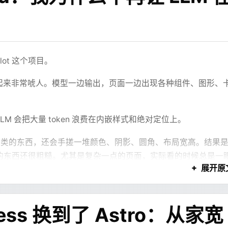
ot 这个项目。
G，看起来非常唬人。模型一边输出，页面一边出现各种组件、图形、
 会把大量 token 浪费在内嵌样式和绝对定位上。
类的东西，还会手搓一堆颜色、阴影、圆角、布局宽高。结果
的东西还很粗糙。尤其是复杂一点的页面，实际看的时候总是一
展开原
长设计细节，那就不要让它设计细节。让它只写结构。
ess 换到了 Astro：从家宽
HTML