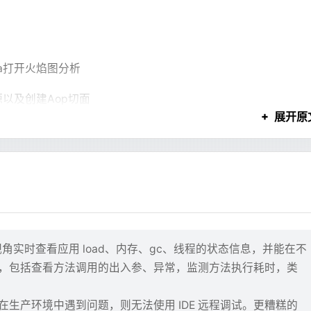
APT 清华源
liyun-ubuntu.sources
 /etc/apt/sources.list.d/
t-get
 update
dea打开火焰图分析
依赖
件
BIAN_FRONTEND=noninteractive
 \
源以及创建Aop切面
t-get
 install
 -y
 --no-install-recommends
 \
展开原
rl
 \
是不常用的
su
 \
ux
 \
d 都可以逐步出现，最后 JSX 只负责布局。
-certificates
 \
utils-ping
 \
内容都应该进入这套协议。
，启动速度快了60秒左右
et
 \
个问题、列几个步骤、写一个结论，根本不需要组件系统。如果强行
p
 \
Autowired和@Resource，并手动处理(项目代码规范不
e64-output=DECODE-ROWS  --stop-position=287225397  binlo
zip
 \
视角实时查看应用 load、内存、gc、线程的状态信息，并能在不
这样的引用)，启动速度快了30秒左右
cales
 \
，包括查看方法调用的出入参、异常，监测方法执行耗时，类
 
rm
 -rf
 /var/lib/apt/lists/
*
型明确输出：
编码
生产环境中遇到问题，则无法使用 IDE 远程调试。更糟糕的