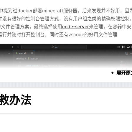
CSS 上。
中提到过docker部署minecraft服务器，后来发现并不好用，因
像换了一个设计师。
，或者放 GitHub Pages 之类的，或者干脆直接套
r免费版并没有很好的控制台管理方式，没有用户组之类的精确权限控制
望博客在国内也能正常快速访问，延迟低，也不用单独管一台服务器。
L / SVG 稳定得多，也更符合对话产品的需求。
的文件管理方案，最终选择使用
code-server
来管理，在容器中安
台运行并随时打开控制台，同时还有vscode的好用文件管理
有评论/访问量统计之类的功能，但是这基本上就意味着要管一个
前家里云的服务器跑了太多服务，虱子多了不痒，债多了不愁，多一
那用户在等待过程中只能看源码。这个体验不好。尤其是图表、流
但是要单独搞一个 VPS ，专门上去维护，就很麻烦了。
因为布局代码还没生成完，只能等到最后。
 Pages 之类的静态博客托管，也是有办法支持的。调研了一下发
展开原
s Functions 做轻量级后端也可以实现。
下，发现评论之类的功能实际上并不重要，评论之类的动态功能
和文本块拆成最小引用单元
博客，对于真正希望看到博客内容的人来说，有没有评论都不重
补救办法
评论，于是决定干脆就先不做这些，先把标准端口的博客弄出来
的搭一个出来部署到 Cloudflare Pages 上，搭完之后配置
个
Hexo 版本
的也没维护了，而且如果要修改会更麻烦，很多想