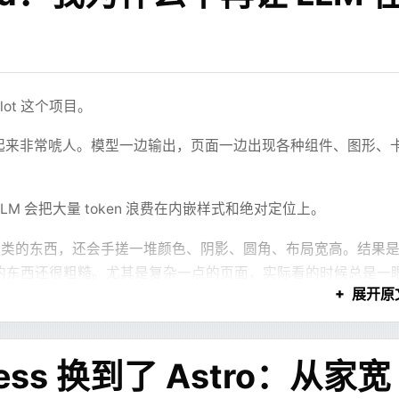
ot 这个项目。
G，看起来非常唬人。模型一边输出，页面一边出现各种组件、图形、
 会把大量 token 浪费在内嵌样式和绝对定位上。
类的东西，还会手搓一堆颜色、阴影、圆角、布局宽高。结果
的东西还很粗糙。尤其是复杂一点的页面，实际看的时候总是一
展开原
长设计细节，那就不要让它设计细节。让它只写结构。
ess 换到了 Astro：从家宽
HTML