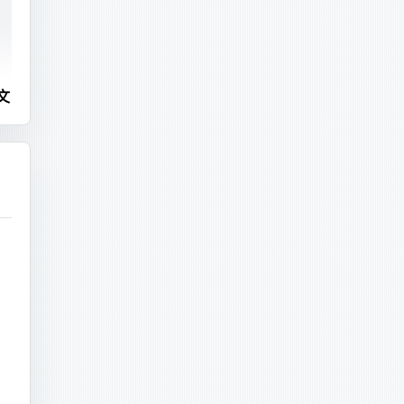
#260227 15:46:29 server id 1  end_log_pos 287225556 CRC32 0x97e6fb47 	Query	thread_id=663510	exec_time=1	error_code=0	Xid = 583720608
C_ALL=en_US.UTF-8
)
文
orrectly."
达
===
===
里
00075  pos: 4