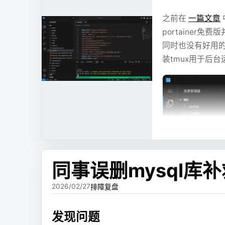
token 主要花在内容和结构上，而不是花在 
之前在
一篇文章
UI 的整体风格比较稳定，不会每次回答都
搞一个有标准端口的博客方案很多，找个 VPS 扔上去
portaine
Cloudflare 的代理，转发一下，但是我希
这个方向一开始效果还不错。至少比直接生成 HTM
同时也没有好用
装tmux用于后
本来想要一个功能完整的博客，带一套后端可以
但很快又遇到了新的问题：流式输出。
门的 VPS 托管网站，这就有点太麻烦了，之
如果模型要先写完完整 JSX，前端才能渲染，
个博客不多，少一个博客不少，就直接扔上面了，
图、长文本这些内容，本来可以先展示出来，却
但是如果只是想要评论和统计的话，用 GitHub
于是我把内容和布局拆开了。
有Giscus，或者可以直接用 Cloudflare Page
这个时候正好在和一些朋友聊天，于是讨论了一
第二版：把图表、Mermaid 
博客来说只是锦上添花，博客最核心的点就是看
同事误删mysql库
要，之前开着评论也没有人发表什么很有价值的
当时比较常见的内容有三类：
说。
2026/02/27
排障复盘
ECharts 图表配置。
既然不要动态功能，那就太简单了，直接用 Hexo 快快
发现问题
Mermaid 流程图、时序图、关系图。
时候发现 Hexo 很麻烦，之前博客用的主题有一