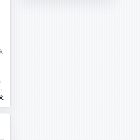
整
竟
，
的
中
文
找