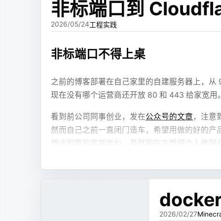
非标端口到 Cloudfla
我的第一版方案是走 JSX 组件。
2026/05/24
工程实践
系统预先提供一部分组件，比如文本、卡片、表格、
非标端口不得上桌
HTML，也不需要写一堆内嵌样式，只需要写类
jsx
之前的博客部署在自己家里的自建服务器上，从 9999 
return
 (
现在没有哪个运营商还开放 80 和 443 给家宽用
  <
Section
 title
=
"风险概览"
>
    <
Text
 md
=
{refs.summary} />
看到前公司同事创业，发在
公众号的文章
，注意
    <
Chart
 config
=
{refs.trend} />
然而自己之前一直闭门造车，希望用做的好的产品
  </
Section
>
想法和我的非常类似，虽然现在不想把个人推到
);
年危机离得很远，实际上不早早准备，机会来了
这样做的好处很明显：
同事的经历给了我很好的借鉴方向，提前建立一
强太多。但是一个跑在家宽非标端口上的自建 Wor
dock
样式由系统统一控制，不让模型随便发挥。
组件能力可以被限制，减少安全风险。
2026/02/27
Minecr
技术选型