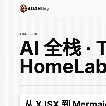
404E
Blog
404E BLOG
AI 全栈 · 
HomeLa
从 XJSX 到 Mer