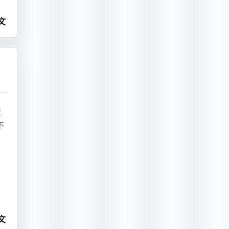
mux..."
文
r 键
同
binlog.000074 --stop-position=287225397 binlog.000075 > 
 的关闭
的
 已退出
服
不
lt
 $TIMEOUT ]; 
do
 
$TIMEOUT
 seconds)"
端
前
文
fully within 
$TIMEOUT
 seconds. Killing tmux session."