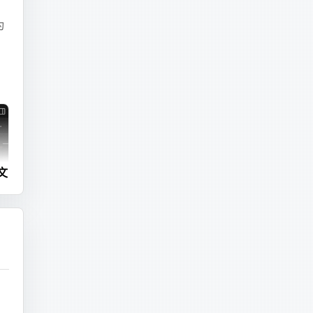
为
，
专
程
现
文
对
再
的
改