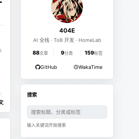
404E
AI 全栈 · ToB 开发 · HomeLab
卡
88
9
159
文章
分类
标签
GitHub
WakaTime
是
搜索
眼
文
输入关键词开始搜索