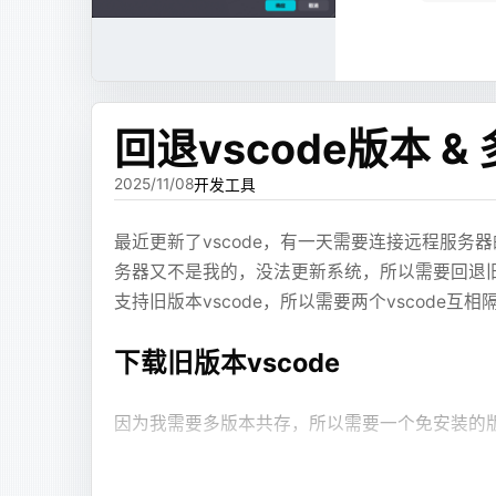
查内存高占用
      
/*!50530
 SET
 @@SESSION.PSEUDO_SLAV
    for
 (line in lines) {
然后下一个火狐(
更麻烦的是代码块边界问题。
        if
 (line.
trim
().run{ 
start
      
            nextIsAutowired 
=
 true
oom崩溃的情况无法处理，需要
-XX:+Heap
进入设置拉到最下
在243生成差异sql
XJSX 本身在 Markdown 代码块里，但 XJSX
     
        }
-XX:HeapDumpPath=/tmp/heapdump.h
     
样数量的反引号，外层代码块就会被提前结束。这个
        if
 (nextIsAutowired) {
回退vscode版本 
进程还活着才可以分析
纯文本
      
            val result 
=
 autowired
没写对。
mysqlbinlog --no-defaults --databa
            if
 (result 
!=
 null
) au
先fullGc一次
vmtool --action forceGc
2025/11/08
开发工具
     
            nextIsAutowired 
=
 fals
我调了很久提示词，要求模型内部不要输出同级别
查看Memory
dashboard
     
            continue
问题压下去。但这类修复很脆弱，因为模型只要
恢复sql
最近更新了vscode，有一天需要连接远程服务
jmap -histo:live <pid> | head -n 20
此时启动速度依然很慢，于是使用
lazy-initia
      
        }
aliyun-ubuntu.s
务器又不是我的，没法更新系统，所以需要回退旧版本
导出文
      
heapdump --live /tmp/dump.hprof
    }
initialization=true
还有 ECharts 配置错误。模型会生成不存在的图表配
bash
      
支持旧版本vscode，所以需要两个vscode
    if
 (autowiredList.
isEmpty
()) 
r
在合并的路径tab中可以按照实例类
# 登录sql
不上的结构。前端可以做兼容，但兼容太多之后
yaml
      
但是所有bean都懒加载会导致一部分模块出错最终
    // 查询没有使用的autowired
mysql
 -u
 root
 -p
在最大对象tab中可以看到对象及其
Types
:
      
    val filePath 
=
 file.absolutePa
下载旧版本vscode
# 执行文件 (1.5G的all.sql最终执
这类错误还有一个麻烦点：它不是后端拿到文本时
URIs
: 
保留(Retained)是这个对象及
      
        .
replace
(
"
\\
"
, 
"/"
)
纯文本
source
 /home/all.sql
组件和 ECharts 实例执行，很多问题只有
Suites
@Bean
计算的是对象的独占对象的内存占用
      
        .
substringAfter
(
"src/main/
Compon
端把错误上报回来，后面才有机会进入修复流程
因为我需要多版本共存，所以需要一个免安装的
public LazyInitializationExcludeFi
        .
replace
(
"/"
, 
"."
)
找到保留大小最大的几个对象，
Signed
    return (beanName, beanDefiniti
      
        .
removeSuffix
(
".java"
)
最终效果
浅层(Shallow)是这个对象本身
于是后面加了 review + fix。
首先在
faq
中找到下载地址的格式，然后填入对应
        String className = beanTyp
      
    autowiredList.filter { varName