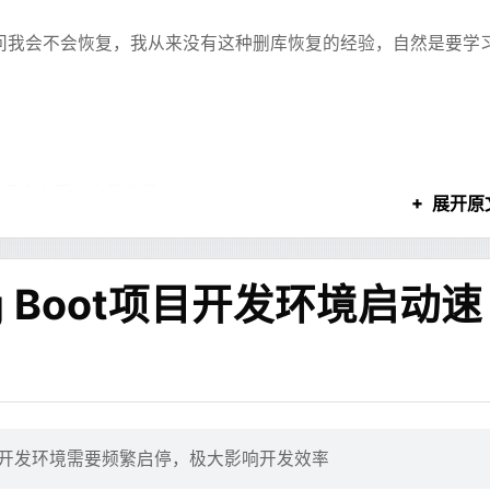
问我会不会恢复，我从来没有这种删库恢复的经验，自然是要学
能看。只要某个内容块生成完整，前端就可以先预览它。
 一个得了。
出内容块：
的方案快速vibe了一个出来，从 WordPress 把博客导了出来做成了现在的博
ntu 作为基础镜像。
buntu:24.04
数据库在同一个服务器上
展开原
P 代理
务数据
TP_PROXY="http://172.17.0.1:7890"
对接体验还是很好的，不需要配 CI 也可以直接在推送时自动构建。而且延迟其
，发现是开着的
LES LIKE 'log_bin%';
g Boot项目开发环境启动速
PS 代理
于一个博客来说完全可以接受。
发现缺少了几乎一半的binlog，推测是开启了过期清理
TPS_PROXY="http://172.17.0.1:7890"
机房的人恢复硬盘备份，并联系了相关同事
code-server/npm/git 等的全局代理（通常是小写的）
ons + D1/KV，看起来免费额度拿来做这些功能是足够的。
tp_proxy="http://172.17.0.1:7890"
一个备份到一台新机器上，这儿叫他229
tps_proxy="http://172.17.0.1:7890"
_PROXY="localhost,127.0.0.1,::1,10.0.0.0/8,172.16.0.0/12
，开发环境需要频繁启停，极大影响开发效率
="Asia/Shanghai"