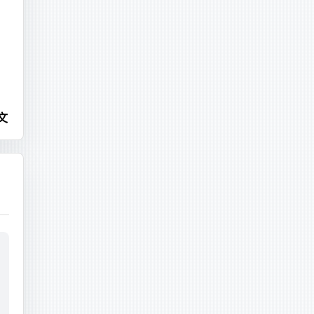
文
让
是
g.000075 | tail -n 500 > ~/tail.log