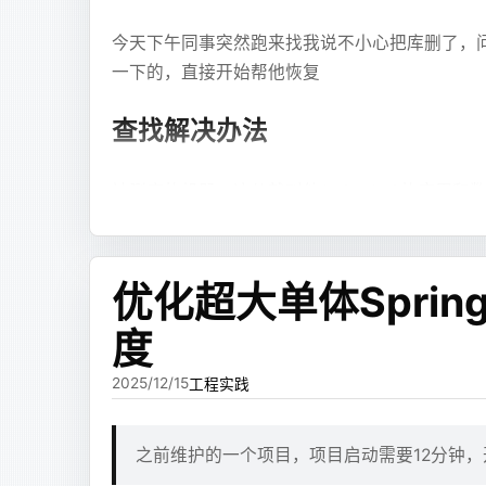
Markdown 文本块。
的地方都要通过主题和插件，改起来很绕。
今天下午同事突然跑来找我说不小心把库删了，
这些东西不一定非要等 JSX 布局完成之后才
一下的，直接开始帮他恢复
反正现在 vibe coding 这么方便，我直接 vibe
Dockerfile
所以我设计了一套最小单元引用语法。模型先输
于是按照 Astro + Cloudflare Pages 
查找解决办法
bash
客。
纯文本
# ubu
```xjsx
FROM
 u
被删库的机器，这儿就叫他243，243的应用和
最终效果
---ref:markdown:summary---
这里是一段分析摘要
# HTT
首先先停止了应用防止继续写入或者丢失服
ENV
 HT
Cloudflare Pages 的 GitHub 仓库
检查mysql的binlog是否开启
SHOW VARIAB
---ref:mermaid:flow---
优化超大单体Sprin
# HTT
实并不高，首次加载在 2s 左右就加载完了，对
检查binlog是否完整
flowchart TD
ls /opt/mysql/data/
ENV
 HT
  A[开始] --> B[处理]
这个时候了解服务器运维的同事提出可以问
度
# 针对 
未来如果需要评论，大概会考虑 Pages Functi
```
ENV
 ht
等待了一段时间，运维同事恢复了前一天的
2025/12/15
工程实践
ENV
 ht
ENV
 NO
解决过程
然后最后再输出 JSX，把这些内容组装起来：
# 时区
之前维护的一个项目，项目启动需要12分钟
ENV
 TZ
纯文本