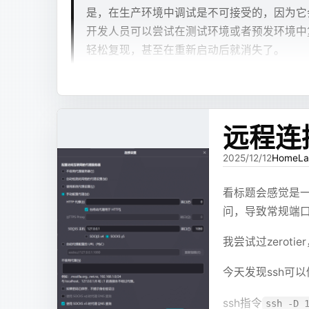
#!/bin
```xjsx
RUN
 lo
是，在生产环境中调试是不可接受的，因为它
use
 `
laboratory
`
/*!*/
;
set
 -e
val dir = File("/path/to/a/project
...
开发人员可以尝试在测试环境或者预发环境中
SET
 TIMESTAMP=1772178389/
*
!
*
/
;
val unused = mutableListOf<Pair<St
```
# code
SET
 @@session.pseudo_thread_id=663
轻松复现，甚至在重新启动后就消失了。
# 检查
val autowiredPattern = Regex("(
pri
RUN
 cu
SET
 @@session.foreign_key_checks=0
if
 [ 
-
如果您正在考虑在代码中添加一些日志以帮助
DROP
 TABLE
 IF
 EXISTS
 `
assay_report
    ec
前端才会按 XJSX 解析。其他内容仍然按普通 Mar
fun collect(file: File) {
这种方法效率低下，更糟糕的是，该问题可能无
COPY
 s
    ex
    if (file.isDirectory) {
RUN
 ch
所述。
这就是 XJSX 的第一阶段：它不是为了替代 Ma
fi
        // 忽略编译产物
Arthas 旨在解决这些问题。开发人员可以在线
检查binlog的脚本 - 229
远程连
方式。
        file.name == "
target
" && f
RUN
 us
观察者永远不会暂停正在运行的线程。
# 修正
        file.listFiles()?.forEach 
WORKDI
2025/12/12
HomeLa
纯文本
chown
 
        return
问题开始变多
mysqlbinlog --no-defaults --databa
Arthas官方文档
    }
# 暴露
看标题会感觉是一
# ====
    if (!file.name.endsWith("
.java
EXPOSE
XJSX 跑起来后，确实能做出一些不错的效果
# 信号
问，导致常规端
        return
bash
EXPOSE
查cpu高占用
# ====
# at 1074009846
    }
最容易理解的问题是语法错误。模型会少写一个
我尝试过zerot
gracef
#260227 10:39:55 server id 1  end_
    // println("
scan ${file.name}
"
CMD
 [
"
    ec
只有
，它可能写成
；
SET
 @@SESSION.GTID_NEXT=
 'AUTOMATI
Flowchart
MermaidChart
    // 找到所有autowired
查看占用最高的线程
dashboard
今天发现ssh可以
DELIMITER
 ;
    val autowiredList = mutableLis
。
ref:data:userdata---
查看占用高的线程及其堆栈
thread -n 3
    #
# End of log file
    var nextIsAutowired = false
ssh指令
ssh -D 
    if
/*!50003
 SET
 COMPLETION_TYPE=@OLD_
这类问题看起来可以靠提示词解决，但实际只能
    val lines = file.readLines().f