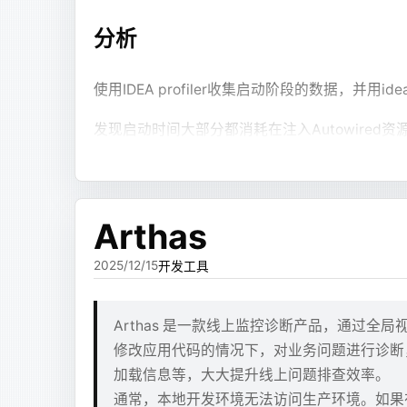
在等待的时间里，确定了解决方案
```jsx
# 配置 
return (
分析
检查两个服务器的binlog id差异
COPY
 a
  <Section title="处理流程">
RUN
 ap
在243上找到最新的删库的binlog id
    <Text md={refs.summary} />
使用IDEA profiler收集启动阶段的数据，并用i
    <Flowchart def={refs.flow} />
在229上找到最新的binlog id
# 安装
  </Section>
在243生成两个binlog id中间差异的sql文
RUN
 DE
发现启动时间大部分都消耗在注入Autowired资
);
将sql文件scp到229服务器上
    ap
```
    cu
同时整理了项目的模块发现开发环境下有一部分
229服务器的mysql执行sql补全缺失的数据
    go
    tm
这样流式体验就好很多。文本块、图表、Mermai
其中第二步可以在等待的时候完成
优化方案
Arthas
    ca
    ip
但继续跑下去，又发现另一个问题：并不是所有
检查binlog的脚本 - 243
2025/12/15
开发工具
首先是修改pom使开发环境不加载不常用的模块
    wg
有些回答就是普通 Markdown。比如解释一
    zi
纯文本
然后编写了脚本静态分析源码，收集了所有没有使用的@
mysqlbinlog --no-defaults -v --bas
    un
模型都走 JSX，就会把简单问题复杂化。
Arthas 是一款线上监控诊断产品，通过全局
很好, 不确定是否有特殊的引用, 虽然最后没发现
    lo
修改应用代码的情况下，对业务问题进行诊断
start.sh
    &&
所以我把这套语法放进了
代码块。只有模
xjsx
bash
加载信息等，大大提升线上问题排查效率。
java
# at 287225397
import
 java.io.File
bash
# 设置
通常，本地开发环境无法访问生产环境。如果在
纯文本