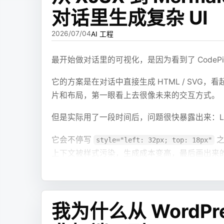
对话里生成复杂 UI
2026/07/04
AI 工程
最开始做对话里的可视化，是因为看到了 CodePil
它的方案是在对话中直接生成 HTML / SV
片和布局，第一眼看上去很像未来的交互方式。
但是实际用了一段时间后，问题很快暴露出来：LLM
它会不停写
之
style="left: 32px; top: 18px"
上下文被样式污染，生成成本变高，最后画出来
能看出有地方做的没对上。
这件事让我产生了一个想法：既然 LLM 不擅
我为什么从 WordPr
第一版：让模型写 JSX，而不是 