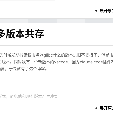
  echo
 "Sending 'stop' command to Minecraft server via t
E_MODE=0
*
/
;
可以下
便携版
)
展开原
sWith
(
"@Autowired"
) 
||
 startsWith
(
"@Resource"
) }) {
  # 使用 tmux send-keys 向 'mc' 会话发送 'stop' 命令和 Ente
DumpOnOutOfMemoryError
面找到网络设置，配置socks代理（别写http的）
 内部又可能包含 Markdown 内容。只要内部 Markdown 里也出现
   # -t mc: 指定目标会话
指定dump文件位置
prof
   # C-m: 相当于按下 Enter 键
问题非常烦，因为它不是业务逻辑错，而是 Markdown 本身
& 多版本共存
  tmux
 send-keys
 -t
 mc
 'stop'
 C-m
Pattern.
find
(line)
se=laboratory  --skip-gtids  --start-position=256983036 
towiredList.
add
(result.groups[
"varName"
]
!!
.value)
   # 等待 MC Server 进程退出。mc-server-runner 会处理 Java
e
反引号，也在前端做了兜底修复，才勉强把“代码块提前结束”
   # 我们可以等待 tmux session 消失，表示 mc-server-runner
换一种写法，问题又会回来。
查看是否有大量自定义对象 一般排名靠前的都是java的基本类型
器的时候发现报错说服务器glibc什么的版本过旧不支持了，但是
的方案，环境变量中添加
lization
spring.main.lazy-
  TIMEOUT
=
60
ources
。同时我有一个新版本的vscode，因为claude code插件
件后拖到idea或者mat软件分析
  COUNT
=
0
置字段，或者在 dataset、encode、series 之间写出互相对
  while
 tmux
 has-session
 -t
 mc
 2>
/dev/null
 && [ $COUNT 
-
互相隔离，于是就有了这个博客。
eturn
型和引用关系找到引用最多对象的实例
，协议就会越来越混乱。
      echo
 "Waiting for Minecraft server to stop... (Max
导致启动失败，于是添加filter
引用的对象的占用并层层展开查看引用关系
 
deb
      sleep
 1
th
行了十几分钟，服务器是固态硬盘)
就一定能判断出来。XJSX 的设计里，图表配置最终要交给前
http://mirrors.aliyun.com/ubuntu
其引用的对象层层递归加起来的总内存占用，主要看这个
      COUNT
=
$((
COUNT
 +
 1
))
真正渲染时才会暴露。也就是说，系统必须等前端完成一次渲染，再由
: 
noble noble-updates noble-backports
，如果一个object还被其他object引用，则不纳入计算
  done
java/"
)
ents
: 
main restricted universe multiverse
。
版本，避免他和现有版本产生冲突
lter filter() {
通过引用树找到持有这些对象的实例
-By
: 
/usr/share/keyrings/ubuntu-archive-keyring.gpg
on, beanType) -> {
  if
 [ $COUNT 
-eq
 $TIMEOUT ]; 
then
占用的内存，一般只有数组的浅层大小会很大
的版本
展开原
e.getName();
      echo
 "WARNING: Minecraft server did not stop grace
 
->