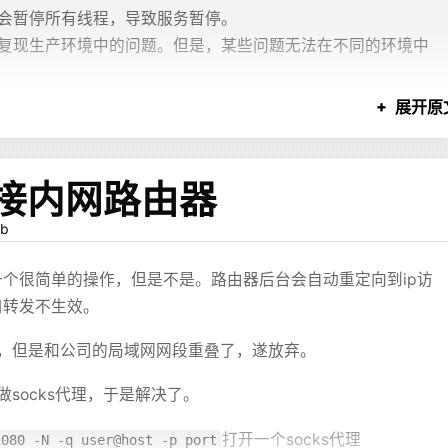
/bash
cale-gen
 en_US.UTF-8
 && 
update-locale
 LANG=en_US.UTF-8
 L
会暂停所有线程，导致服务暂停。
")
复现生产环境中的问题。但是，某些问题无法在不同的环境中
ring, String>>()
-server
510/
*
!
*
/
;
环境变量是否已设置
vate
|
public
|
protected
)\\s+\\w+\\s+(?<varName>\\w+)\\s
*
;
"
rl
 -fsSL
 https://code-server.dev/install.sh
 |
 sh
/
*
!
*
/
;
z
 "
$SERVER_NAME
"
 ]; 
then
解决问题，您将必须经历以下阶段：测试、预发，然后生产。
展开原
`
 /*
 generated
 by
 server
 *
/
ho
 "Error: SERVER_NAME environment variable is not set c
kdown 渲染。
法解决，因为一旦 JVM 重新启动，它可能无法复现，如上文
tart.sh
 /
it
 1
mod
 +x
 /start.sh
rkdown，而是给“确实需要结构化展示”的回答提供一个更强的表
解决生产问题。无需 JVM 重启，无需代码更改。 Arthas 作为
接内网路由器
ile.parentFile.resolve("
pom.xml
").exists() && return
eradd
 --shell
 /bin/bash
 -u
 1001
 -m
 mc
文件归属
{ collect(it) }
R
 /home/mc
b
-R
 mc
 /home/mc
se=laboratory ./binlog.000074 > ~/74.sql
端口
个很简单的操作，但是不是。路由器后台会自动重定向到ip访
========================================================
")) {
 8080
。但随着使用次数变多，错误率也开始变得明显。
捕获函数：用于优雅关闭 MC Server
口转发不生效。
 25565
========================================================
括号，少闭合一个标签，或者生成一个不存在的组件。比如系统
ier，但是和公司的局域网网段重叠了，遂放弃。
ul_shutdown
() {
log_pos 1074009890 CRC32 0x5b7eb4ae   Rotate to binlog.0
)
/start.sh"
]
ho
 "Caught signal. Performing graceful shutdown..."
系统里要求
，它可能写成
C'
 /
*
 added
 by
 mysqlbinlog
 *
/
 /
*
!
*
/
;
---ref:charts:userdata---
---
做socks代理，于是解决了。
tOf<String>()
 检查 tmux session 是否存在
打开一个socks代理
1080 -N -q user@host -p port
 tmux
 has-session
 -t
 mc
 2>
/dev/null
; 
then
COMPLETION_TYPE
*
/
;
缓解，不能根治。
ilter { it.startsWith("
//") }