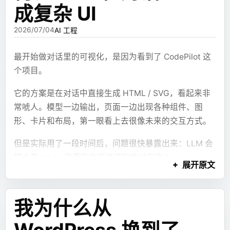
成复杂 UI
2026/07/04
AI 工程
最开始做对话里的可视化，是因为看到了 CodePilot 这
个项目。
它的方案是在对话中直接生成 HTML / SVG，看起来非
常唬人。模型一边输出，页面一边出现各种组件、图
形、卡片和布局，第一眼看上去很像未来的交互方式。
但是实际用了一段时间后，问题很快暴露出来：LLM 会
把大量 token 浪费在内嵌样式和绝对定位上。
展开原文
它会不停写
之类的
style="left: 32px; top: 18px"
东西，还会手搓一堆颜色、阴影、圆角、布局宽高。结
我为什么从
果是上下文被样式污染，生成成本变高，最后画出来的
东西还很粗糙。尤其是复杂一点的页面，实际看的时候