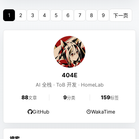
size
改代码了，在argon的functions.php里添加了以下代码
ENV
 START_CMD=
"/java/bin/java -Xms1G -Xmx1G -
块类型、组件名、组件属性。前端能做白名单校验，但
校验失败后怎么修，仍然要靠模型。模型不一定知道系
1
2
3
4
5
6
7
8
9
下一页
# 设置容器内的通用工作目录。
查方法入参返回值
javascript
统里真实存在什么。
function
 fix_output_urls
(
$buffer
) {
WORKDIR
 /${SERVER_NAME}
    return
 str_replace
(
'http://e404.top'
, 
'ht
这时候我意识到，XJSX 最大的问题不是“错误太多”，而
}
watch com.example.demo.UserService login "
# 暴露 Minecraft 服务器默认的 TCP 和 UDP 端口。
是它很难强校验。
EXPOSE
 25565
添加监听
{params, returnObj}" -n 1
function
 start_output_buffer
() {
指定触发次数，方法触发指定次数后
-n 1
它本质上仍然是一段自由生成的代码。可以做解析，可
    ob_start
(
"fix_output_urls"
);
# 将启动脚本复制到镜像中。
自动退出，不添加则会连续监听直到ctrl c
}
以做运行时限制，可以做前端兜底，可以做 reviewer 和
COPY
 start.sh /start.sh
添加
展开对象, 展开2刚好够展开Map
fixer，但很难像一个严格协议一样在生成时就把错误挡
-x 2
404E
add_action
(
'wp_loaded'
, 
'start_output_buffer'
# 授权启动脚本可执行权限。
住。
和List
AI 全栈 · ToB 开发 · HomeLab
RUN
 chmod +x /start.sh
watch com.example.demo.UserService
最后就会变成：协议看起来很强，实际很多问题只能手
88
9
159
然后就返回了正常的https地址
文章
分类
标签
login "{
# 设置入口点。tini 确保当容器收到停止信号时，能优雅地
动修。
@com.alibaba.fastjson.JSON@toJSONString
ENTRYPOINT
 [
"/tini"
, 
"--"
]
GitHub
WakaTime
但是打开管理界面的时候一直重定向到自己
这也引出了后来的 a2ui。
(params),
# 定义默认的启动命令。
又调试半天，找不到问题原因
@com.alibaba.fastjson.JSON@toJSONString
CMD
 [
"/start.sh"
]
a2ui 看起来更正确，但实际更不稳定
使用OGNL编写表达
(returnObj) }" -n 1
搜索
搜索文章