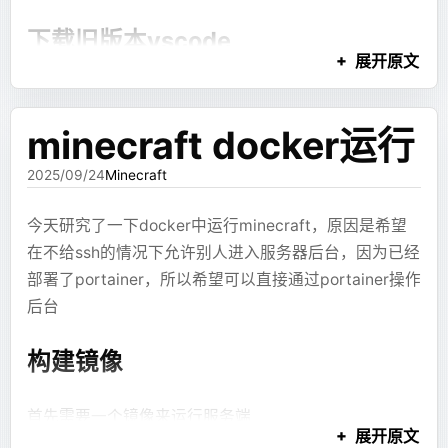
gosu
 mc
 code-server
 --bind-addr
 0.0.0.0:8080
 
流程。
如果一个object还被其他object引用，
境变量中的SERVER_NAME一致，并在目录下添加
CODE_SERVER_PID
=
$!
下载旧版本vscode
则不纳入计算
echo
 "code-server started with PID 
$CODE_SERV
总结
于是后面加了 review + fix。
start.sh 以及其他服务器文件，对应compose中定义的
展开原文
找到保留大小最大的几个对象，通过引
启动指令
# 等待 code-server 进程或收到的信号。
因为我需要多版本共存，所以需要一个免安装的版本，
review + fix 也救不了所有问题
用树找到持有这些对象的实例
模块拆分解耦是好文明，在这种场景下直接禁用不
# 这一行是保持 start.sh 脚本存活的关键，以监听信
避免他和现有版本产生冲突
浅层(Shallow)是这个对象本身占用的内存，
minecraft docker运行
用的模块也不影响项目启动
wait
 $CODE_SERVER_PID
一般只有数组的浅层大小会很大
当时的思路是：既然模型第一次生成容易错，那就让
首先在
faq
中找到下载地址的格式，然后填入对应的版本
在bean初始化里写逻辑是坏文明，遇到一个上游
2025/09/24
Minecraft
# 如果 code-server 意外退出，则执行优雅关闭流程
reviewer 针对特定方向并行检查，最后由 fixer 统一用
依赖的组件，自己封装了一层
graceful_shutdown
修改方法逻辑
https://update.code.visualstudio.com/{version}/w
行级补丁修复。
今天研究了一下docker中运行minecraft，原因是希望
XxlJobSpringExecutor，还把class设置成
in32-x64-archive/stable
在不给ssh的情况下允许别人进入服务器后台，因为已经
package-private，导致不加载该模块就无法正常
检查方向大概有：
jad --source-only
部署了portainer，所以希望可以直接通过portainer操作
初始化xxljob
运行
然后就可以直接访问了
com.example.demo.UserController >
XJSX 语法是否合法。
后台
添加 --
/tmp/UserController.java
ref 有没有被 JSX 引用。
如果下载之后直接运行，会直接使用当前用户目录下的
构建镜像
lineNumber=false 不显示行号 -d dump文件到目
图表配置是否能渲染。
缓存，比如插件啥的，可能会产生冲突，所以需要指定
录
组件是否存在。
各种目录，我直接给出启动脚本
编辑补全逻辑
首先需要一个镜像来运行服务端
布局和证据链是否合理。
展开原文
编译成
mc /tmp/UserController.java -d /tmp