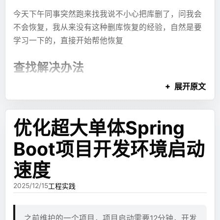
客，对于真正希望看到博客内容的人来说，有没有评论
今天下午同事突然跑来找我说不小心把库删了，问我会
bash
这些东西不一定非要等 JSX 布局完成之后才能看。只要
# ubuntu 作为基础镜像。
都不重要，之前开着评论也没有人发表什么很有价值的
不会恢复，我从来没有这种删库恢复的经验，自然是要
某个内容块生成完整，前端就可以先预览它。
FROM
 ubuntu:24.04
评论，于是决定干脆就先不做这些，先把标准端口的博
学习一下的，直接开始帮他恢复
客弄出来再说。
所以我设计了一套最小单元引用语法。模型先输出内容
# HTTP 代理
块：
查找解决办法
ENV
 HTTP_PROXY="http://172.17.0.1:7890"
既然不要动态功能，那就太简单了，直接用 Hexo 快快
# HTTPS 代理
的搭一个出来部署到 Cloudflare Pages 上，搭完之后配
展开原文
ENV
 HTTPS_PROXY="http://172.17.0.1:7890"
纯文本
被删库的机器，这儿就叫他243，243的应用和数据库在
```xjsx
置的时候发现 Hexo 很麻烦，之前博客用的主题有一个
# 针对 code-server/npm/git 等的全局代理（通常
---ref:markdown:summary---
同一个服务器上
ENV
 http_proxy="http://172.17.0.1:7890"
Hexo 版本
的也没维护了，而且如果要修改会更麻烦，
这里是一段分析摘要
优化超大单体Spring
ENV
 https_proxy="http://172.17.0.1:7890"
很多想改的地方都要通过主题和插件，改起来很绕。
首先先停止了应用防止继续写入或者丢失服务数据
ENV
 NO_PROXY="localhost,127.0.0.1,::1,10.0.0.
---ref:mermaid:flow---
Boot项目开发环境启动
检查mysql的binlog是否开启
# 时区
SHOW VARIABLES
反正现在 vibe coding 这么方便，我直接 vibe 一个得
flowchart TD
ENV
 TZ="Asia/Shanghai"
，发现是开着的
了。
LIKE 'log_bin%';
  A[开始] --> B[处理]
速度
检查binlog是否完整
发现
ls /opt/mysql/data/
```
# 配置 APT 清华源
于是按照 Astro + Cloudflare Pages 的方案快速vibe了
2025/12/15
工程实践
缺少了几乎一半的binlog，推测是开启了过期清理
COPY
 aliyun-ubuntu.sources
 /etc/apt/sources.l
一个出来，从 WordPress 把博客导了出来做成了现在的
这个时候了解服务器运维的同事提出可以问机房的
RUN
 apt-get
 update
然后最后再输出 JSX，把这些内容组装起来：
博客。
人恢复硬盘备份，并联系了相关同事
之前维护的一个项目，项目启动需要12分钟，开发