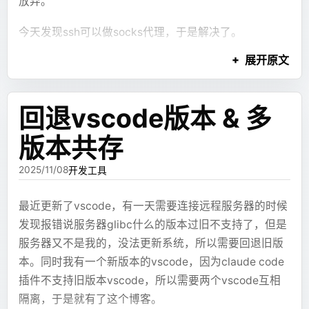
放弃。
    }
        echo
 "Minecraft server tmux session n
source
 /home/all.sql
的方案，环境变量中添加
  velocity
:
initialization
Markdown 本身没写对。
进程还活着才可以分析
    if
 (autowiredList.
isEmpty
()) 
return
    fi
    image
: 
minecraft-universal:1.5
spring.main.lazy-initialization=true
今天发现ssh可以做socks代理，于是解决了。
先fullGc一次
vmtool --action forceGc
    // 查询没有使用的autowired
    container_name
: 
velocity
我调了很久提示词，要求模型内部不要输出同级别反引
最终效果
    val filePath 
=
 file.absolutePath
    # 停止 code-server (exec 后的 code-
查看Memory
    hostname
: 
velocity
展开原文
但是所有bean都懒加载会导致一部分模块出错最终导致
dashboard
ssh指令
打开
ssh -D 1080 -N -q user@host -p port
号，也在前端做了兜底修复，才勉强把“代码块提前结
        .
replace
(
"
\\
"
, 
"/"
)
    # 我们这里不需要手动杀死 code-server，因为 
    environment
:
启动失败，于是添加filter
查看是
jmap -histo:live <pid> | head -n 20
一个socks代理
束”的问题压下去。但这类修复很脆弱，因为模型只要换
        .
substringAfter
(
"src/main/java/"
)
    # 退出脚本，允许 Tini 干净地清理进程
      SERVER_NAME
: 
"velocity"
在下班前恢复完成数据库并准时下班🎉🎉🎉
否有大量自定义对象 一般排名靠前的都是java的
一种写法，问题又会回来。
        .
replace
(
"/"
, 
"."
)
    exit
 0
      START_CMD
: 
"./start.sh"
回退vscode版本 & 多
然后下一个火狐(可以下
便携版
)
纯文本
基本类型
        .
removeSuffix
(
".java"
)
}
@Bean
      CODE_PASSWORD
: 
"<your-password>"
ps：本次行动由gemini提供技术支持😂
还有 ECharts 配置错误。模型会生成不存在的图表配置
    autowiredList.filter { varName 
->
public LazyInitializationExcludeFilter filter
    ports
:
导出文件后
版本共存
heapdump --live /tmp/dump.hprof
进入设置拉到最下面找到网络设置，配置socks代理
        lines.all { line 
->
 varName 
!
in line 
字段，或者在 dataset、encode、series 之间写出互相
# 捕获 SIGINT (Ctrl+C) 和 SIGTERM (Docker Sto
    return (beanName, beanDefinition, beanTyp
      - 
"25565:25565"
拖到idea或者mat软件分析
（别写http的）
    }.let {
trap
 'graceful_shutdown'
 SIGINT
 SIGTERM
        String className = beanType.getName()
    volumes
:
对不上的结构。前端可以做兼容，但兼容太多之后，协
2025/11/08
开发工具
在合并的路径tab中可以按照实例类型和引用
        unused 
+=
 it.map { v 
->
 filePath to v
        return className.startsWith("com.exam
      - 
/opt/java:/java:ro
议就会越来越混乱。
关系找到引用最多对象的实例
    }
echo
 Starting
 Server...
                || className.startsWith("com.
      - 
/opt/mc-velocity:/home/mc
最近更新了vscode，有一天需要连接远程服务器的时候
}
cd
 /home/mc/
$SERVER_NAME
                ;
    restart
: 
unless-stopped
在最大对象tab中可以看到对象及其引用的对
这类错误还有一个麻烦点：它不是后端拿到文本时就一
发现报错说服务器glibc什么的版本过旧不支持了，但是
gosu
 mc
 tmux
 new
 -d
 -s
 $SERVER_NAME
    };
    networks
:
定能判断出来。XJSX 的设计里，图表配置最终要交给
象的占用并层层展开查看引用关系
服务器又不是我的，没法更新系统，所以需要回退旧版
collect
(dir)
gosu
 mc
 tmux
 send-keys
 -t
 $SERVER_NAME
:0
 "
$ST
}
      - 
mc
前端组件和 ECharts 实例执行，很多问题只有真正渲染
保留(Retained)是这个对象及其引用的对象
本。同时我有一个新版本的vscode，因为claude code
File
(
"unused-autowired-${dir.name}.txt"
).
writ
      - 
web
时才会暴露。也就是说，系统必须等前端完成一次渲
层层递归加起来的总内存占用，主要看这个
echo
 Starting
 Code...
插件不支持旧版本vscode，所以需要两个vscode互相
最终启动速度从12分钟优化到最快4分钟(不启用可选的
染，再由前端把错误上报回来，后面才有机会进入修复
gosu
 mc
 sed
 -i
 "s#^password: .*#password: 
$CO
计算的是对象的独占对象的内存占用，
隔离，于是就有了这个博客。
使用时需要先在映射的目录下创建目录，目录名字和环
模块)