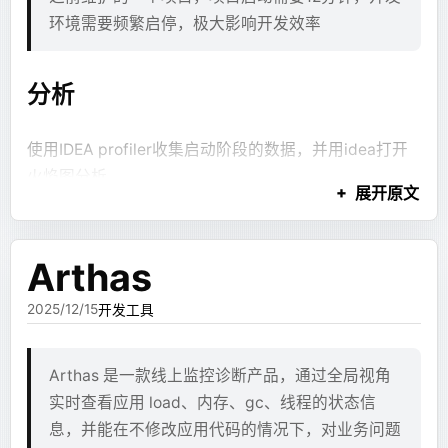
# 安装依赖
纯文本
等待了一段时间，运维同事恢复了前一天的一个备
环境需要频繁启停，极大影响开发效率
最终效果
```jsx
RUN
 DEBIAN_FRONTEND=noninteractive
 \
份到一台新机器上，这儿叫他229
return (
    apt-get
 install
 -y
 --no-install-recommend
  <Section title="处理流程">
    curl
 \
Cloudflare Pages 的 GitHub 仓库对接体验还是很好
分析
    <Text md={refs.summary} />
解决过程
    gosu
 \
的，不需要配 CI 也可以直接在推送时自动构建。而且延
    <Flowchart def={refs.flow} />
    tmux
 \
迟其实并不高，首次加载在 2s 左右就加载完了，对于一
  </Section>
    ca-certificates
 \
使用IDEA profiler收集启动阶段的数据，并用idea打开
在等待的时间里，确定了解决方案
个博客来说完全可以接受。
);
    iputils-ping
 \
火焰图分析
```
    wget
 \
展开原文
检查两个服务器的binlog id差异
未来如果需要评论，大概会考虑 Pages Functions +
    zip
 \
发现启动时间大部分都消耗在注入Autowired资源以及
在243上找到最新的删库的binlog id
D1/KV，看起来免费额度拿来做这些功能是足够的。
    unzip
 \
创建Aop切面
这样流式体验就好很多。文本块、图表、Mermaid 都可
    locales
 \
在229上找到最新的binlog id
Arthas
以逐步出现，最后 JSX 只负责布局。
start.sh
    && 
rm
 -rf
 /var/lib/apt/lists/
*
同时整理了项目的模块发现开发环境下有一部分是不常
在243生成两个binlog id中间差异的sql文件
2025/12/15
开发工具
用的
但继续跑下去，又发现另一个问题：并不是所有内容都
将sql文件scp到229服务器上
# 设置编码
bash
#!/bin/bash
应该进入这套协议。
229服务器的mysql执行sql补全缺失的数据
RUN
 locale-gen
 en_US.UTF-8
 && 
update-locale
 L
set
 -e
优化方案
Arthas 是一款线上监控诊断产品，通过全局视角
有些回答就是普通 Markdown。比如解释一个问题、列
其中第二步可以在等待的时候完成
# code-server
实时查看应用 load、内存、gc、线程的状态信
# 检查环境变量是否已设置
几个步骤、写一个结论，根本不需要组件系统。如果强
RUN
 curl
 -fsSL
 https://code-server.dev/instal
息，并能在不修改应用代码的情况下，对业务问题
首先是修改pom使开发环境不加载不常用的模块，启动
if
 [ 
-z
 "
$SERVER_NAME
"
 ]; 
then
检查binlog的脚本 - 243
行让模型都走 JSX，就会把简单问题复杂化。