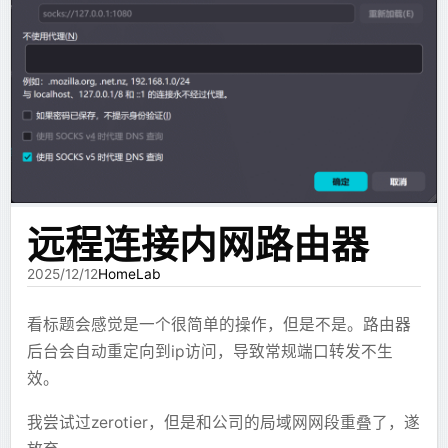
# at 1074009846
Arthas 作为观察者永远不会暂停正在运行的线
    }
        tmux
 send-keys
 -t
 mc
 'stop'
 C-m
XJSX 跑起来后，确实能做出一些不错的效果。但随着
#260227 10:39:55 server id 1  end_log_pos 107
程。
    if (!file.name.endsWith("
.java
")) {
使用次数变多，错误率也开始变得明显。
SET
 @@SESSION.GTID_NEXT=
 'AUTOMATIC'
 /
*
 added
        return
        # 等待 MC Server 进程退出。mc-server-
DELIMITER
 ;
Arthas官方文档
    }
        # 我们可以等待 tmux session 消失，表示 mc
最容易理解的问题是语法错误。模型会少写一个括号，
# End of log file
    // println("
scan ${file.name}
")
        TIMEOUT
=
60
少闭合一个标签，或者生成一个不存在的组件。比如系
/*!50003
 SET
 COMPLETION_TYPE=@OLD_COMPLETION_
aliyun-ubuntu.sources
    // 找到所有autowired
        COUNT
=
0
/*!50530
 SET
 @@SESSION.PSEUDO_SLAVE_MODE=0
*
/
;
统里只有
，它可能写成
；系
Flowchart
MermaidChart
查cpu高占用
    val autowiredList = mutableListOf<String>
        while
 tmux
 has-session
 -t
 mc
 2>
/dev/n
统里要求
，它可能写成
---ref:charts:userdata---
-
    var nextIsAutowired = false
            echo
 "Waiting for Minecraft serve
yaml
Types
: 
deb
。
--ref:data:userdata---
    val lines = file.readLines().filter { it.
            sleep
 1
在243生成差异sql
查看占用最高的线程
dashboard
URIs
: 
http://mirrors.aliyun.com/ubuntu
    for
 (line in lines) {
            COUNT
=
$((
COUNT
 +
 1
))
远程连接内网路由器
Suites
: 
noble noble-updates noble-backports
查看占用高的线程及其堆栈
这类问题看起来可以靠提示词解决，但实际只能缓解，
thread -n 3
        if
 (line.
trim
().run{ 
startsWith
(
"@Aut
        done
纯文本
Components
: 
main restricted universe multiver
mysqlbinlog --no-defaults --database=laborato
不能根治。
2025/12/12
HomeLab
            nextIsAutowired 
=
 true
Signed-By
: 
/usr/share/keyrings/ubuntu-archive
查内存高占用
        }
        if
 [ $COUNT 
-eq
 $TIMEOUT ]; 
then
更麻烦的是代码块边界问题。
        if
 (nextIsAutowired) {
            echo
 "WARNING: Minecraft server d
看标题会感觉是一个很简单的操作，但是不是。路由器
恢复sql
            val result 
=
 autowiredPattern.
fin
            tmux
 kill-session
 -t
 mc
 2>
/dev/nu
后台会自动重定向到ip访问，导致常规端口转发不生
docker-compose.yml 使用示例(此处的镜像是本地构建
oom崩溃的情况无法处理，需要
-
XJSX 本身在 Markdown 代码块里，但 XJSX 内部又可
            if
 (result 
!=
 null
) autowiredList
        else
效。
的)
bash
XX:+HeapDumpOnOutOfMemoryError
能包含 Markdown 内容。只要内部 Markdown 里也出
            nextIsAutowired 
=
 false
            echo
 "Minecraft server stopped su
# 登录sql
            continue
        fi
mysql
 -u
 root
 -p
现同样数量的反引号，外层代码块就会被提前结束。这
-XX:HeapDumpPath=/tmp/heapdump.hprof
我尝试过zerotier，但是和公司的局域网网段重叠了，遂
yaml
此时启动速度依然很慢，于是使用
        }
    else
lazy-
# 执行文件 (1.5G的all.sql最终执行了十几分钟，服
services
:
个问题非常烦，因为它不是业务逻辑错，而是
指定dump文件位置