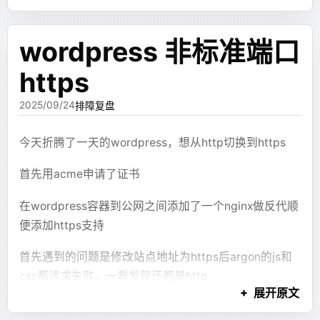
bat
一开始我选择了Alpine作为底包，然后发现这个包实在
@echo
 off
其中“图表配置是否能渲染”不是一个纯静态检查。它依
class
是太干净了，甚至用的都不是glibc，下好的预编译的
赖前端真实渲染后的错误上报：前端渲染 XJSX，
retransform
wordpress 非标准端口
set
 VSCODE_DIR
=
C:\Users\Administrator\Downloa
jdk没法跑，于是换了ubuntu
ECharts 抛错或组件异常，再把错误信息带回到 review
set
 "
VSCODE_EXECUTABLE
=
%VSCODE_DIR%
\Code.exe"
/tmp/com/example/demo/UserController.class
+ fix 链路里。
https
set
 "
USER_DATA_DIRECTORY
=
%VSCODE_DIR%
\user-pr
然后希望通过不同的目录来区分各个不同的子服，所以
热重载
set
 "
EXTENSIONS_DIR
=
%VSCODE_DIR%
\user-extensi
用环境变量+启动脚本动态选择工作目录
这个方案能修一部分问题，但并没有想象中稳定。
2025/09/24
排障复盘
查慢方法调用
start
 "VSCode Portable"
 "
%VSCODE_EXECUTABLE%
"
Dockerfile
比如一个内容块没有被 JSX 引用，正确修复方式应该是
今天折腾了一天的wordpress，想从http切换到https
修改 JSX，把这个内容块接入 UI。可是 reviewer 可能
trace com.example.demo.OrderController
用这个脚本启动则vscode会有独立的用户数据目录和插
会得出结论：这个内容块没有引用，所以应该删除。这
dockerfile
首先用acme申请了证书
# ubuntu 作为基础镜像。
添加监听
createOrder -n 1
件目录，避免和安装版本的产生冲突
样看起来“问题消失了”，实际上证据链被删掉了。
FROM
 ubuntu:24.04
指定触发次数，方法触发指定次数后
-n 1
在wordpress容器到公网之间添加了一个nginx做反代顺
再比如 fixer 修完以后，新的代码依然可能有语法错误。
自动退出，不添加则会连续监听直到ctrl c
便添加https支持
ENV
 TINI_VERSION=v0.19.0
它可能修好了一个标签，又引入了另一个括号问题。或
若入参或返回值过长可以输出到文件 文件路
ADD
 https://github.com/krallin/tini/releases/
首先遇到的问题是修改站点地址为https后argon的js和
者它为了修复图表，把配置改成一个前端仍然不能识别
RUN
 chmod +x /tini
径不能使用~ 否则会创建名为~的文件
css都请求失败，一看发现还都是http
的结构。
输出包含方法调用栈以及行号的执行耗时
展开原文
# 设置环境变量的默认值，这些值会被 docker-compos
输出的列表和Map不会展开内容，只会显示
折腾半天找不到配错的地方，最后没写过php也只能硬
还有一些幻觉问题更难处理。模型会生成不存在的代码
ENV
 SERVER_NAME=minecraft_server