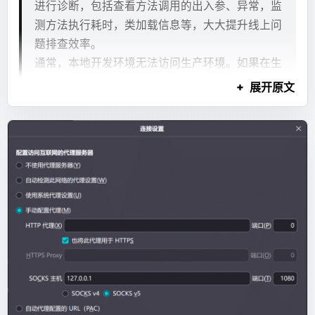
进行诊断，包括查看方法调用的出入参、异常，监
速度快了60秒左右
    echo
 "Error: SERVER_NAME environment vari
COPY
 start.sh
 /
    exit
 1
测方法执行耗时，类加载信息等，大大提升线上问
纯文本
所以我把这套语法放进了
代码块。只有模型明确
RUN
 chmod
 +x
 /start.sh
xjsx
然后编写了脚本静态分析源码，收集了所有没有使用的
mysqlbinlog --no-defaults -v --base64-output=
fi
题排查效率。
输出：
@Autowired和@Resource，并手动处理(项目代码规范
RUN
 useradd
 --shell
 /bin/bash
 -u
 1001
 -m
 mc
通常，本地开发环境无法访问生产环境。如果在生
# 修正文件归属
不是很好, 不确定是否有特殊的引用, 虽然最后没发现这
WORKDIR
 /home/mc
bash
产环境中遇到问题，则无法使用 IDE 远程调试。更
纯文本
展开原文
# at 287225397
chown
 -R
 mc
 /home/mc
```xjsx
样的引用)，启动速度快了30秒左右
糟糕的是，在生产环境中调试是不可接受的，因为
...
# 暴露端口
它会暂停所有线程，导致服务暂停。
use
 `
laboratory
`
/*!*/
;
# ===========================================
```
EXPOSE
 8080
java
import
 java.io.File
SET
 TIMESTAMP=1772178389/
*
!
*
/
;
# 信号捕获函数：用于优雅关闭 MC Server
开发人员可以尝试在测试环境或者预发环境中复现
EXPOSE
 25565
SET
 @@session.pseudo_thread_id=663510/
*
!
*
/
;
# ===========================================
生产环境中的问题。但是，某些问题无法在不同的
前端才会按 XJSX 解析。其他内容仍然按普通
val dir = File("/path/to/a/project")
SET
 @@session.foreign_key_checks=0/
*
!
*
/
;
graceful_shutdown
() {
CMD
 [
"/start.sh"
]
环境中轻松复现，甚至在重新启动后就消失了。
Markdown 渲染。
val unused = mutableListOf<Pair<String, Strin
DROP
 TABLE
 IF
 EXISTS
 `
assay_report
`
 /*
 genera
    echo
 "Caught signal. Performing graceful 
如果您正在考虑在代码中添加一些日志以帮助解决
val autowiredPattern = Regex("(
private
|
public
问题，您将必须经历以下阶段：测试、预发，然后
这就是 XJSX 的第一阶段：它不是为了替代
    # 检查 tmux session 是否存在
检查binlog的脚本 - 229
生产。这种方法效率低下，更糟糕的是，该问题可
fun collect(file: File) {
    if
 tmux
 has-session
 -t
 mc
 2>
/dev/null
; 
th
Markdown，而是给“确实需要结构化展示”的回答提供
    if (file.isDirectory) {
        echo
 "Sending 'stop' command to Minec
能无法解决，因为一旦 JVM 重新启动，它可能无
一个更强的表达方式。
纯文本
        // 忽略编译产物
法复现，如上文所述。
mysqlbinlog --no-defaults --database=laborato
        file.name == "
target
" && file.parentF
        # 使用 tmux send-keys 向 'mc' 会话发送
问题开始变多
Arthas 旨在解决这些问题。开发人员可以在线解
        file.listFiles()?.forEach { collect(i
        # -t mc: 指定目标会话
决生产问题。无需 JVM 重启，无需代码更改。
bash
        return
        # C-m: 相当于按下 Enter 键