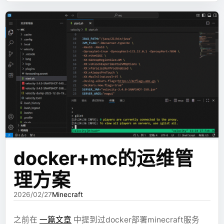
(软件)而不是个人来吸引到注意力。看到同事的经历发
    <
Text
 md
=
{refs.summary} />
现和他的想法和我的非常类似，虽然现在不想把个人推
    <
Chart
 config
=
{refs.trend} />
到台前做什么自媒体博主，但是提前做准备肯定是没错
  </
Section
>
的，看起来中年危机离得很远，实际上不早早准备，机
);
会来了也未必能抓住。
这样做的好处很明显：
同事的经历给了我很好的借鉴方向，提前建立一些个人
的技术资产，平时就持续积累，比等到要用的时候再到
样式由系统统一控制，不让模型随便发挥。
处找强太多。但是一个跑在家宽非标端口上的自建
组件能力可以被限制，减少安全风险。
WordPress 实在是上不了台面，所以开始找更好的方案
token 主要花在内容和结构上，而不是花在 CSS
上。
技术选型
docker+mc的运维管
UI 的整体风格比较稳定，不会每次回答都像换了
一个设计师。
理方案
搞一个有标准端口的博客方案很多，找个 VPS 扔上去，
或者放 GitHub Pages 之类的，或者干脆直接套
这个方向一开始效果还不错。至少比直接生成 HTML /
2026/02/27
Minecraft
Cloudflare 的代理，转发一下，但是我希望博客在国内
SVG 稳定得多，也更符合对话产品的需求。
也能正常快速访问，延迟低，也不用单独管一台服务
之前在
一篇文章
中提到过docker部署minecraft服务