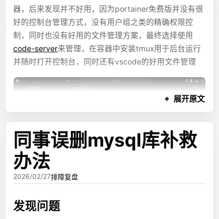
但很快又遇到了新的问题：流式输出。
器。
器，后来发现并不好用，因为portainer免费版并没有很
好的控制台管理方式，没有用户组之类的精确权限控
如果模型要先写完完整 JSX，前端才能渲染，那用户在
本来想要一个功能完整的博客，带一套后端可以有评论/
制，同时也没有好用的文件管理方案，最终选择使用
等待过程中只能看源码。这个体验不好。尤其是图表、
访问量统计之类的功能，但是这基本上就意味着要管一
code-server
来管理，在容器中安装tmux用于后台运行
流程图、长文本这些内容，本来可以先展示出来，却因
个专门的 VPS 托管网站，这就有点太麻烦了，之前家里
并随时打开控制台，同时还有vscode的好用文件管理
为布局代码还没生成完，只能等到最后。
云的服务器跑了太多服务，虱子多了不痒，债多了不
愁，多一个博客不多，少一个博客不少，就直接扔上面
于是我把内容和布局拆开了。
了，但是要单独搞一个 VPS ，专门上去维护，就很麻烦
展开原文
了。
第二版：把图表、Mermaid 和文本
但是如果只是想要评论和统计的话，用 GitHub Pages
块拆成最小引用单元
同事误删mysql库补救
之类的静态博客托管，也是有办法支持的。调研了一下
发现有Giscus，或者可以直接用 Cloudflare Pages
办法
当时比较常见的内容有三类：
Functions 做轻量级后端也可以实现。
2026/02/27
排障复盘
ECharts 图表配置。
这个时候正好在和一些朋友聊天，于是讨论了一下，发
Mermaid 流程图、时序图、关系图。
现评论之类的功能实际上并不重要，评论之类的动态功
发现问题
Dockerfile
Markdown 文本块。
能对博客来说只是锦上添花，博客最核心的点就是看博