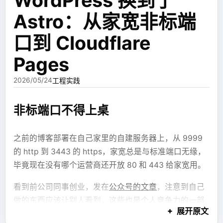
WordPress 换到了
总是一眼能看出有地方做的没对上。
Astro：从家宽非标端
这件事让我产生了一个想法：既然 LLM 不擅长设计细
口到 Cloudflare
节，那就不要让它设计细节。让它只写结构。
Pages
第一版：让模型写 JSX，而不是
2026/05/24
工程实践
HTML
非标端口不得上桌
我的第一版方案是走 JSX 组件。
之前的博客部署在自己家里的自建服务器上，从 9999
系统预先提供一部分组件，比如文本、卡片、表格、图
的 http 到 3443 的 https，家宽总是与标准端口无缘，
表、Mermaid、分栏、区块之类的东西。LLM 不需要写
毕竟现在没有哪个运营商还开放 80 和 443 给家宽用。
完整 HTML，也不需要写一堆内嵌样式，只需要写类似
这样的结构：
看到前公司同事创业，发在
公众号的文章
，注意到自己
做的东西应该让别人看到，这些也是个人竞争力的一部
jsx
展开原文
return
 (
分，然而自己之前一直闭门造车，希望用做的好的产品
  <
Section
 title
=
"风险概览"
>